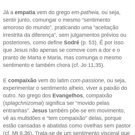
Já a
empatia
vem do grego
em-patheia,
ou seja,
sentir junto, comungar o mesmo “sentimento
amoroso do mundo”, praticando uma “aceitação
irrestrita da diferença”, sem julgamentos prévios ou
posteriores, como define
Sodré
(p. 53). É por isso
que Jesus não apenas se comove com a dor e o
pranto de Marta e Maria, mas comunga o mesmo
sentimento e também chora (cf. Jo 11,35).
E
compaixão
vem do latim
com-passione
, ou seja,
experimentar o sentimento alheio, viver a paixão do
outro. No grego dos
Evangelhos
, compaixão
(
splagchnizomai
) significa ser “movido pelas
entranhas”.
Jesus
também põe-se em movimento,
vê as multidões e “tem compaixão” delas, porque
estão cansadas e abatidas como ovelhas sem pastor
(cf. Mt 9,36). Trata-se de um sentimento visceral que