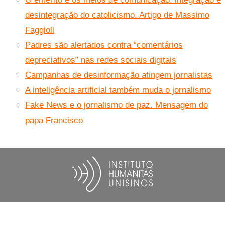
desintegração do catolicismo. Artigo de Massimo
Faggioli
Padres são alertados contra “comentários
depreciativos” nas redes sociais digitais
Campanhas de desinformação atingem jornalistas
A inteligência artificial também muda o jornalismo
Fake News e o jornalismo de paz. Mensagem do
papa Francisco