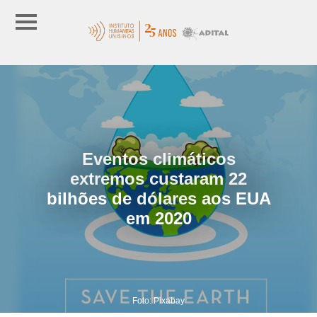
Eventos climáticos
extremos custaram 22
bilhões de dólares aos EUA
em 2020
Foto: Pixabay