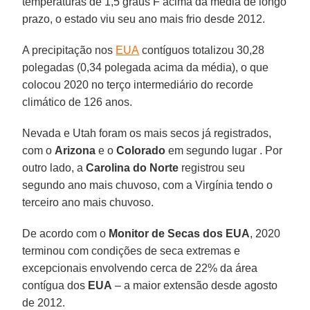
temperaturas de 1,5 graus F acima da média de longo
prazo, o estado viu seu ano mais frio desde 2012.
A precipitação nos
EUA
contíguos totalizou 30,28
polegadas (0,34 polegada acima da média), o que
colocou 2020 no terço intermediário do recorde
climático de 126 anos.
Nevada e Utah foram os mais secos já registrados,
com o
Arizona
e o
Colorado
em segundo lugar . Por
outro lado, a
Carolina do Norte
registrou seu
segundo ano mais chuvoso, com a Virgínia tendo o
terceiro ano mais chuvoso.
De acordo com o
Monitor de Secas dos EUA
, 2020
terminou com condições de seca extremas e
excepcionais envolvendo cerca de 22% da área
contígua dos
EUA
– a maior extensão desde agosto
de 2012.