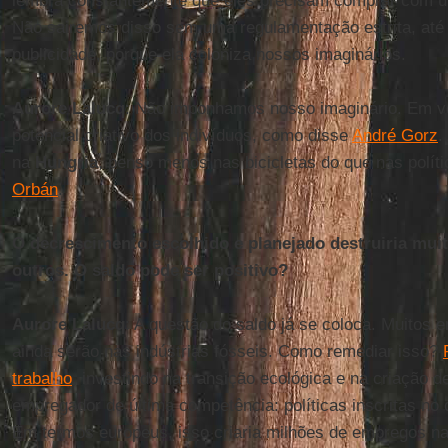
lembra constantemente que eles precisam comprar com u
Não sairemos disso sem uma regulamentação estrita, at
publicidade, porque ela coloniza nossos imaginários.
Aurore Lalucq
: Não imponhamos nosso imaginário. Em ve
potencial criativo dos indivíduos, como disse
André Gorz
.
na
Hungria
, penso menos nas bicicletas do que nas polít
Orbán
.
O decrescimento escolhido e planejado destruiria mui
outros. O saldo pode ser positivo?
Aurore Lalucq
: A questão do saldo já se coloca. Muitos
ainda serão nas indústrias fósseis. Como remediar isso?
trabalho
, investindo na transição ecológica e na criação
empregador de última competência: políticas inscritas no 
Em termos europeus, isso criaria milhões de empregos na