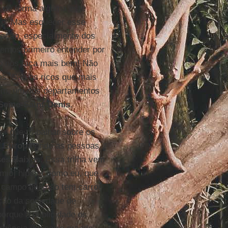
o de forma alguma este
ico. Mas esquecer esse
pação, especialmente dos
vemos primeiro entender por
o nos faça mais bem! Não
s. São os ricos que mais
sim, um dos departamentos
Seine-Saint-Denis
.
er que trabalhar sobre os
a
Europa
onde as pessoas
ses Baixos
. Essa trilha vem
mio] hipster como eu, que
 campo que não tem carro.
ação da sociedade de
orque a publicidade os