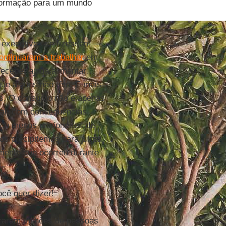
sformação para um mundo
s executivos se fizessem
ontinuaram a trabalhar
em
 receber ajuda alimentar…
que alguns não têm. É mais
les. O consumo não é apenas
ial, com consequências
 ou menos prisioneiros de
s precipitemos para julgar
ento que ocorreu durante
cê quer dizer!
iraram milhões de pessoas