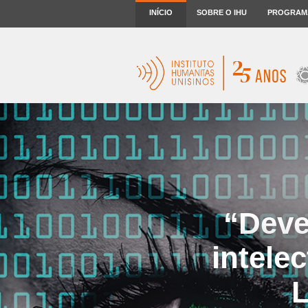
INÍCIO
SOBRE O IHU
PROGRAM
“Deve
intele
L