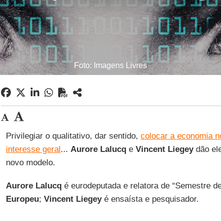
Foto: Imagens Livres
Privilegiar o qualitativo, dar sentido,
colocar a economia n
interesse geral
...
Aurore Lalucq
e
Vincent Liegey
dão el
novo modelo.
Aurore Lalucq
é eurodeputada e relatora de “Semestre d
Europeu
;
Vincent Liegey
é ensaísta e pesquisador.