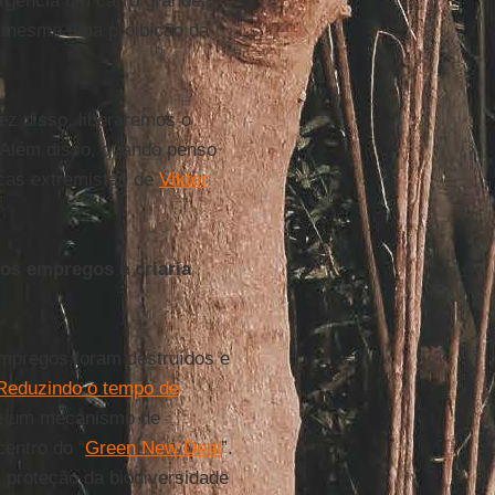
rgência um carro grande.
é mesmo uma proibição da
z disso, liberaremos o
 Além disso, quando penso
icas extremistas de
Viktor
tos empregos e criaria
 empregos foram destruídos e
Reduzindo o tempo de
 de um mecanismo de
centro do “
Green New Deal
”.
 proteção da biodiversidade