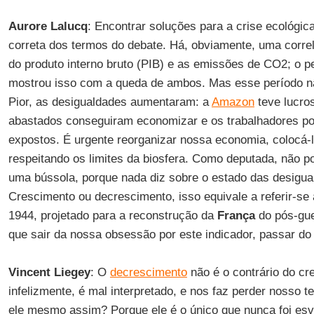
Aurore Lalucq
: Encontrar soluções para a crise ecológica
correta dos termos do debate. Há, obviamente, uma corre
do produto interno bruto (PIB) e as emissões de CO2; o p
mostrou isso com a queda de ambos. Mas esse período 
Pior, as desigualdades aumentaram: a
Amazon
teve lucros
abastados conseguiram economizar e os trabalhadores p
expostos. É urgente reorganizar nossa economia, colocá-l
respeitando os limites da biosfera. Como deputada, não 
uma bússola, porque nada diz sobre o estado das desigua
Crescimento ou decrescimento, isso equivale a referir-se
1944, projetado para a reconstrução da
França
do pós-gue
que sair da nossa obsessão por este indicador, passar do
Vincent Liegey
: O
decrescimento
não é o contrário do cr
infelizmente, é mal interpretado, e nos faz perder nosso
ele mesmo assim? Porque ele é o único que nunca foi esva