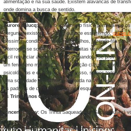
alimentação e na sua saúde. Existem alavancas de tran
onde domina a busca de sentido.
Aurore Lalucq
: Claro, o isolamento físico permitia que o
perguntas existenciais. Mas durante esse tempo,
outros c
péssimas condições, sem ver os filhos, fazendo fila para
Interrogar-se sobre o consumo, muitas vezes, é um luxo 
fácil renunciar a certos produtos quando já se provou de
um fenômeno material, mas uma ação classificatória, soc
psicológicas e ecológicas. Além disso, somos todos mais
uma sociedade de consumo baseada na frustração. Não no
os padrões de consumo e não nos esqueçamos do crescim
os
Trinta Anos Gloriosos
...
Vincent Liegey
: Os Trinta Saqueadores (Saccageuses) vo
Aurore Lalucq
: Os Trinta Saqueadores, como você diz, t