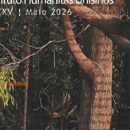
da miséria após a
Segunda Guerra Mundial
. Não idealiz
período, nem do ponto de vista (geo)político, nem ecológ
elemento de melhoria das condições de vida e de emanci
trabalhadores, é um erro de análise. Para mudar tudo, de
que estamos tão apegados a este sistema, embora ele nã
devemos esquecer que a ecologia é uma questão de pobre
poluem e os pobres que mais sofrem com a poluição. As
mais poluídos da
França
é também um dos mais pobres:
Vincent Liegey
: Estou de acordo, mas para isso, vamos t
imaginários
. Eu moro na
Hungria
, que é o terceiro país d
mais andam de bicicleta, depois da
Dinamarca
e dos
Paí
em parte de bobos [contração das palavras burguês e boê
andam de bicicleta em
Budapeste
. Mas também gente do
Para estes últimos, a bicicleta não é uma forma de libert
consumo automobilística. É um símbolo de fracasso, até p