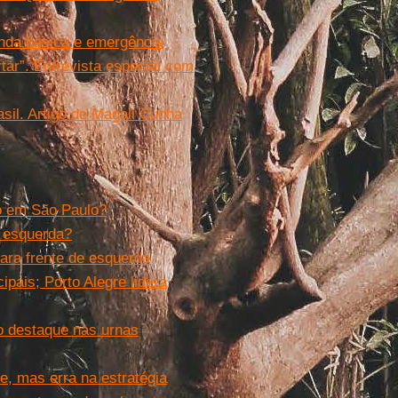
enda básica e emergência
tar”. Entrevista especial com
sil. Artigo de Magali Cunha
o em São Paulo?
a esquerda?
para frente de esquerda
pais; Porto Alegre lidera
co destaque nas urnas
e, mas erra na estratégia