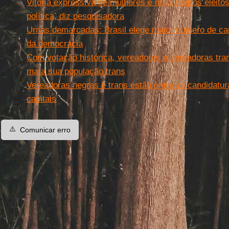
Vitória expressiva de mulheres e mais negros eleit
política, diz pesquisadora
Urnas demarcadas: Brasil elege maior número de can
da democracia
Com votação histórica, vereadores e vereadoras tran
mata sua população trans
Vereadoras negras e trans estão entre as candidatu
capitais
⚠️
Comunicar erro