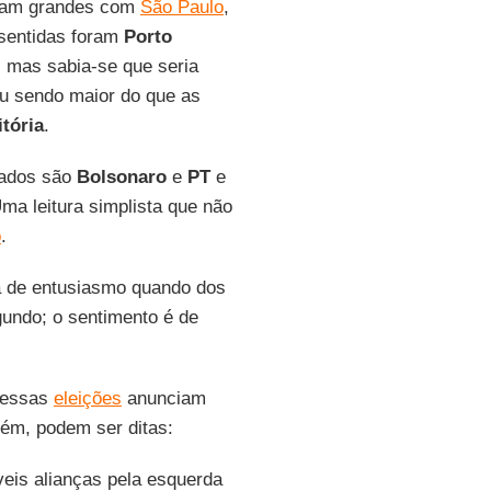
eram grandes com
São Paulo
,
 sentidas foram
Porto
, mas sabia-se que seria
u sendo maior do que as
itória
.
tados são
Bolsonaro
e
PT
e
Uma leitura simplista que não
o
.
a de entusiasmo quando dos
undo; o sentimento é de
e essas
eleições
anunciam
rém, podem ser ditas:
eis alianças pela esquerda