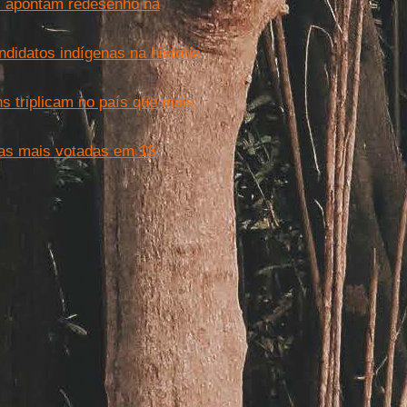
os apontam redesenho na
didatos indígenas na história
s triplicam no país que mais
ras mais votadas em 13