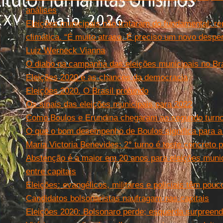
análises
Eleições municipais não trataram do fundamental: r
climática. “É muito atraso. É preciso um novo desper
Luiz Werneck Vianna
O diabo na campanha das eleições municipais no Bra
Eleições 2020 e as chances da democracia
Eleições 2020. O Brasil profundo
Os sinais das eleições municipais para 2022
Como Boulos e Erundina chegaram ao segundo turn
O que o bom desempenho de Boulos significa para 
Maria Victoria Benevides: 2° turno é teste concreto 
Abstenção é a maior em 20 anos para eleições munici
entre capitais
Eleições: evangélicos, militares e policiais têm pou
Candidatos bolsonaristas naufragam nas capitais
Eleições 2020: Bolsonaro perde; esquerda surpreend