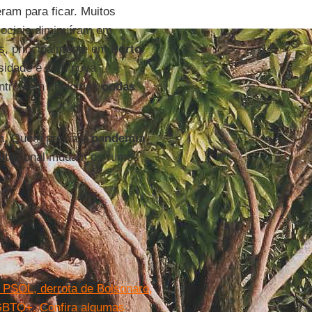
ram para ficar. Muitos
ociais diminuíram em
as, principalmente em
Porto
nsidade e com nova
entrou em cheio nas
ondas
ica. Quem previa a
pandemia
stitucional mudam os rumos
 PSOL, derrota de Bolsonaro,
LGBTQ+. Confira algumas