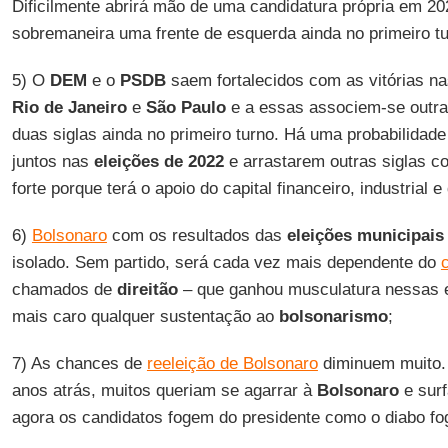
Dificilmente abrirá mão de uma candidatura própria em 202
sobremaneira uma frente de esquerda ainda no primeiro tu
5) O
DEM
e o
PSDB
saem fortalecidos com as vitórias na
Rio de Janeiro
e
São
Paulo
e a essas associem-se outras
duas siglas ainda no primeiro turno. Há uma probabilida
juntos nas
eleições de 2022
e arrastarem outras siglas 
forte porque terá o apoio do capital financeiro, industrial 
6)
Bolsonaro
com os resultados das
eleições municipais
isolado. Sem partido, será cada vez mais dependente do
chamados de
direitão
– que ganhou musculatura nessas e
mais caro qualquer sustentação ao
bolsonarismo
;
7) As chances de
reeleição de Bolsonaro
diminuem muito. 
anos atrás, muitos queriam se agarrar à
Bolsonaro
e surf
agora os candidatos fogem do presidente como o diabo fo