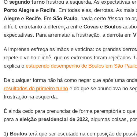
O
segundo turno
frustrou a esquerda. As expectativas 
Porto Alegre
e
Recife
. Em todas elas, derrotas. As mais
Alegre
e
Recife
. Em
São
Paulo
, havia certo
frisson
no ar
difícil; entretanto a diferença entre
Covas
e
Boulos
acabo
expectativas. Para arrematar a frustração, a derrota em
V
A imprensa esfrega as mãos e vaticina: os grandes derro
repete o velho clichê, que os extremos foram rejeitados. 
explica o
estupendo desempenho de Boulos em São Paul
De qualquer forma não há como negar que após uma ond
resultados do primeiro turno
e do que se anunciava no seg
frustração na esquerda.
É ainda cedo para prenunciar de forma peremptória o qu
para a
eleição presidencial de 2022
, algumas coisas, po
1)
Boulos
terá que ser escutado na composição de possív