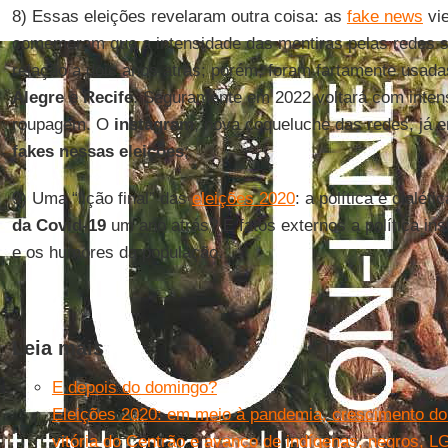
8) Essas eleições revelaram outra coisa: as
fake news
vie
comemoram que a intensidade das mentiras pelas redes s
relação a dois anos atrás; porém, foram fartamente usad
Alegre
e
Recife
. Seguramente em 2022 voltará com inte
roupagem. O
instagram
, nova coqueluche das redes, já 
fakes nessas eleições
;
9) Uma “lição final” das
eleições 2020
: a política é dialét
da Covid-19
um ano atrás? E fatos externos a política in
e os humores da população.
Leia mais
E depois do domingo?
Eleições 2020: em meio à pandemia, crescimento do
vitória do Centrão e avanço de indígenas, negros, 