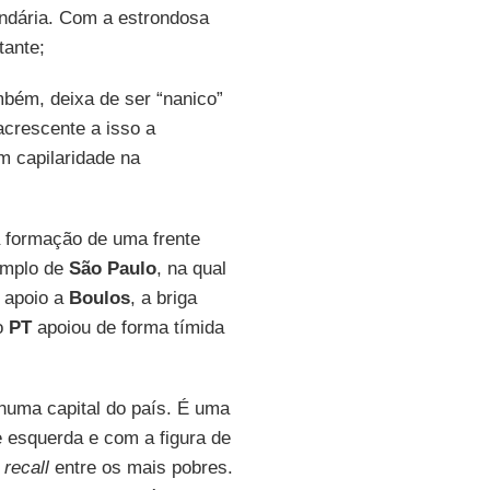
undária. Com a estrondosa
tante;
bém, deixa de ser “nanico”
acrescente a isso a
m capilaridade na
a formação de uma frente
emplo de
São
Paulo
, na qual
m apoio a
Boulos
, a briga
o
PT
apoiou de forma tímida
huma capital do país. É uma
e esquerda e com a figura de
e
recall
entre os mais pobres.