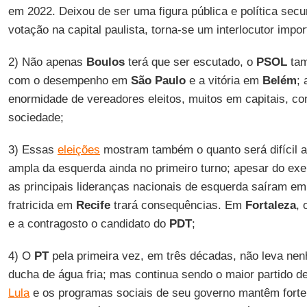
em 2022. Deixou de ser uma figura pública e política sec
votação na capital paulista, torna-se um interlocutor impor
2) Não apenas
Boulos
terá que ser escutado, o
PSOL
tam
com o desempenho em
São Paulo
e a vitória em
Belém
; 
enormidade de vereadores eleitos, muitos em capitais, co
sociedade;
3) Essas
eleições
mostram também o quanto será difícil 
ampla da esquerda ainda no primeiro turno; apesar do ex
as principais lideranças nacionais de esquerda saíram e
fratricida em
Recife
trará consequências. Em
Fortaleza
, 
e a contragosto o candidato do
PDT
;
4) O
PT
pela primeira vez, em três décadas, não leva nen
ducha de água fria; mas continua sendo o maior partido d
Lula
e os programas sociais de seu governo mantêm fort