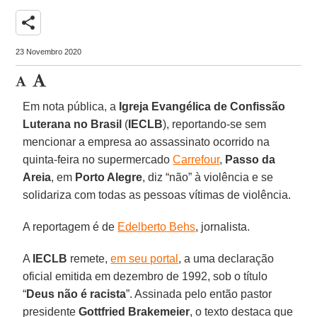
share
23 Novembro 2020
Em nota pública, a
Igreja Evangélica de Confissão
Luterana no Brasil
(
IECLB
), reportando-se sem
mencionar a empresa ao assassinato ocorrido na
quinta-feira no supermercado
Carrefour
,
Passo da
Areia
, em
Porto Alegre
, diz “não” à violência e se
solidariza com todas as pessoas vítimas de violência.
A reportagem é de
Edelberto Behs
, jornalista.
A
IECLB
remete,
em seu portal
, a uma declaração
oficial emitida em dezembro de 1992, sob o título
“
Deus não é racista
”. Assinada pelo então pastor
presidente
Gottfried Brakemeier
, o texto destaca que