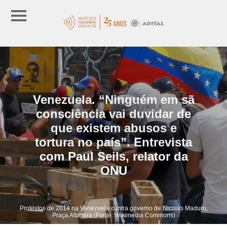
Venezuela. “Ninguém em sã
consciência vai duvidar de
que existem abusos e
tortura no país”. Entrevista
com Paul Seils, relator da
ONU
Protestos de 2014 na Venezuela contra governo de Nicolas Maduro,
Praça Altamira (Fonte: Wikimedia Commons)