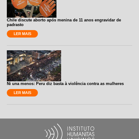
Chile discute aborto após menina de 11 anos engravidar de
padrasto
LER MAIS
Ni una menos: Peru diz basta à violência contra as mulheres
LER MAIS