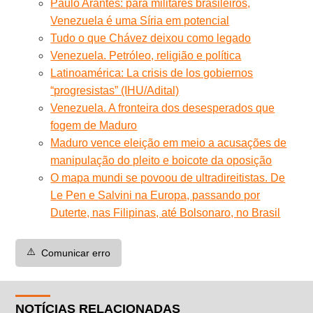
Paulo Arantes: para militares brasileiros,
Venezuela é uma Síria em potencial
Tudo o que Chávez deixou como legado
Venezuela. Petróleo, religião e política
Latinoamérica: La crisis de los gobiernos
“progresistas” (IHU/Adital)
Venezuela. A fronteira dos desesperados que
fogem de Maduro
Maduro vence eleição em meio a acusações de
manipulação do pleito e boicote da oposição
O mapa mundi se povoou de ultradireitistas. De
Le Pen e Salvini na Europa, passando por
Duterte, nas Filipinas, até Bolsonaro, no Brasil
⚠️
Comunicar erro
NOTÍCIAS RELACIONADAS