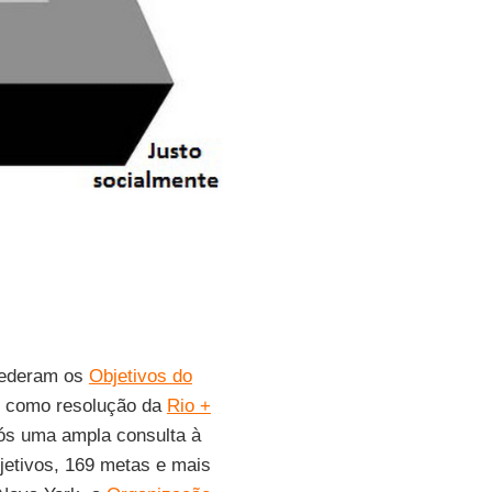
ederam os
Objetivos do
s como resolução da
Rio +
pós uma ampla consulta à
bjetivos, 169 metas e mais