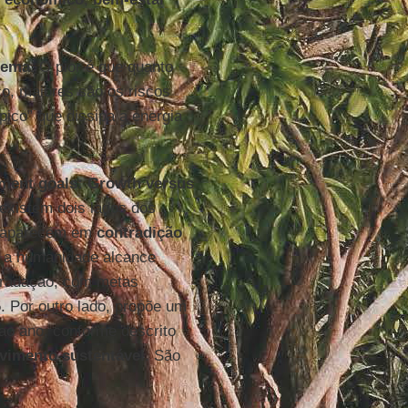
ilema
. O pior é que quanto
, maiores são os riscos
pico” que dissipa a energia
pment goals: Growth versus
existem dois lados dos
e aparecem em
contradição
 a humanidade alcance
egradação, com metas
5. Por outro lado, propõe um
ao ano, conforme descrito
vimento sustentável
. São