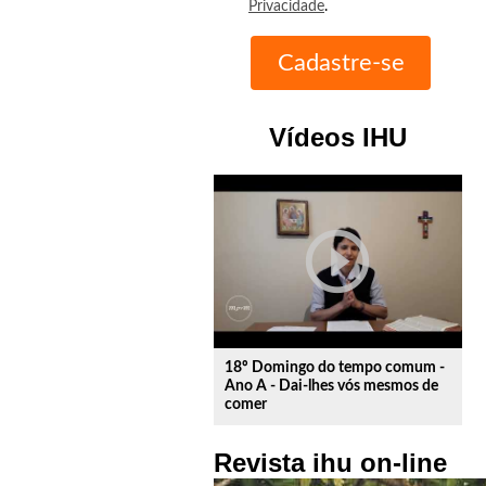
Privacidade
.
Vídeos IHU
play_circle_outline
18º Domingo do tempo comum -
Ano A - Dai-lhes vós mesmos de
comer
Revista ihu on-line