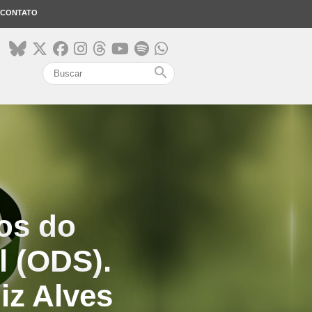
CONTATO
search
os do
l (ODS).
iz Alves