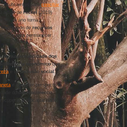
ão suficientes para
conciliar
O artigo de
Hickel
(2019)
de 3% ao ano torna
uso agregado de
recursos
iciente para permanecer
 de sustentabilidade dos
andemônio econômico
que
reza
e de
inclusão social
.
aneta
e qualquer perspectiva
sidade do
decrescimento
 recuperar a Biocapacidade