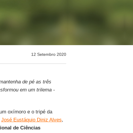
12 Setembro 2020
mantenha de pé as três
ansformou em um trilema -
um oxímoro e o tripé da
e
José Eustáquio Diniz Alves
,
ional de Ciências