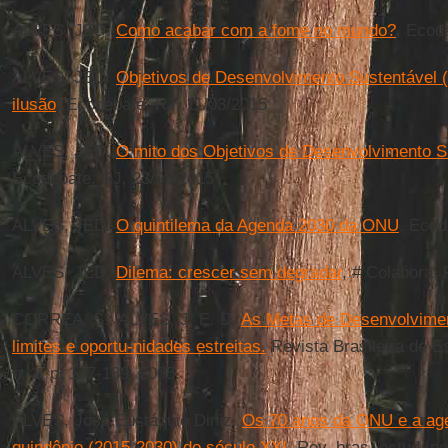
ALVES, JED.
Como acabar com a fome no mundo?
, Ecod
ALVES, JED.
Objetivos de Desenvolvimento Sustentável 
ilusão
, Ecodebate, RJ, 11/03/2015
ALVES, JED.
O mito dos Objetivos de Desenvolvimento S
Ecodebate, RJ, 23/09/2015
ALVES, JED.
O quintilema da Agenda 2030 da ONU
, Ecod
ALVES, JED.
Dilema: crescer sem degradar
, # Colabora,
CORREA, S.; ALVES, J. E. D.
As Metas de Desenvolvimen
limites e oportu-nidades estreitas.
Revista Brasileira de E
n. 1, p. 177-189, 2005.
ALVES, José Eustáquio Diniz.
Os 70 anos da ONU e a age
quindênio (2015-2030) do século XXI.
Rev. bras. estud. pop