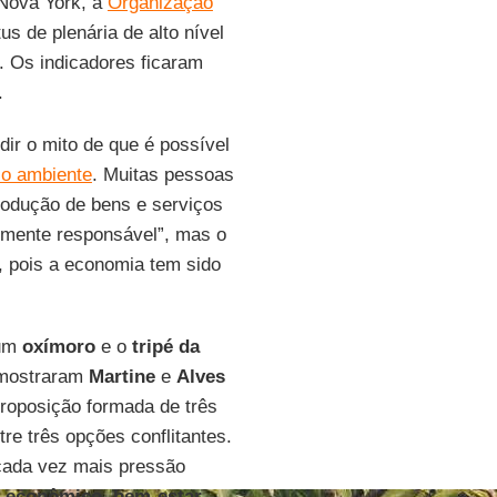
 Nova York, a
Organização
s de plenária de alto nível
. Os indicadores ficaram
.
dir o mito de que é possível
o ambiente
. Muitas pessoas
rodução de bens e serviços
lmente responsável”, mas o
 pois a economia tem sido
 um
oxímoro
e o
tripé da
 mostraram
Martine
e
Alves
proposição formada de três
re três opções conflitantes.
cada vez mais pressão
o econômico
,
bem-estar