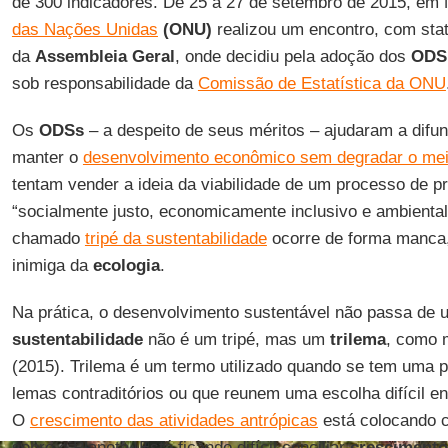
de 300 indicadores. De 25 a 27 de setembro de 2015, em
das Nações Unidas
(ONU)
realizou um encontro, com statu
da
Assembleia Geral
, onde decidiu pela adoção dos
ODS
sob responsabilidade da
Comissão de Estatística da ONU
Os
ODSs
– a despeito de seus méritos – ajudaram a difun
manter o
desenvolvimento econômico sem degradar o mei
tentam vender a ideia da viabilidade de um processo de p
“socialmente justo, economicamente inclusivo e ambienta
chamado
tripé da sustentabilidade
ocorre de forma manca,
inimiga da
ecologia
.
Na prática, o desenvolvimento sustentável não passa de
sustentabilidade
não é um tripé, mas um
trilema
, como
(2015). Trilema é um termo utilizado quando se tem uma 
lemas contraditórios ou que reunem uma escolha difícil ent
O
crescimento das atividades antrópicas
está colocando 
sobre o Planeta. Está ficando difícil conciliar
cresciment