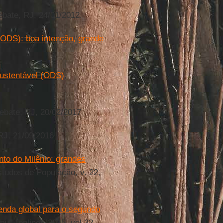
ebate, RJ, 24/01/2012.
(ODS): boa intenção, grande
ustentável (ODS)
,
ebate, RJ, 20/02/2017
 RJ, 21/09/2016
to do Milênio: grandes
studos de População, v. 22,
nda global para o segundo
ul. [online]. 2015, vol.32,