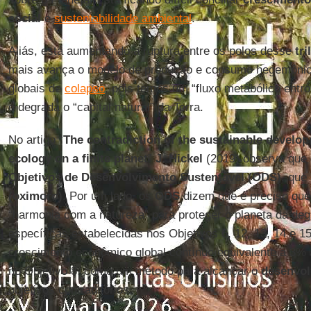
social
e
sustentabilidade ambiental
.
Aliás, está aumentando a ruptura entre os polos desse
tr
mais avança o modelo de produção e consumo hegemônico
globais de
colapso
, pois temos um “fluxo metabólico entró
e degrada o “capital natural” da Terra.
No artigo “
The contradiction of the sustainable develo
ecology on a finite planet
”
J. Hickel
(2019) observa que 
Objetivos de Desenvolvimento Sustentável (ODS)
, qu
(oximoro)
. Por um lado, os
ODS
dizem que é preciso que
“harmonia com a natureza” para proteger o planeta da d
específicas estabelecidas nos Objetivos 6, 12, 13, 14 e 1
crescimento econômico global contínuo equivalente a 3% 
no Objetivo 8, como um método para alcançar o
desenvol
objetivos contraditórios.