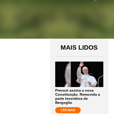
MAIS LIDOS
Prevost assina a nova
Constituição. Removida a
parte teocrática de
Bergoglio
LER MAIS