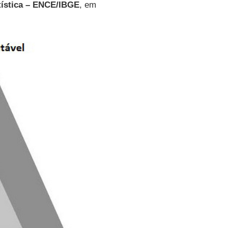
atística – ENCE/IBGE
, em