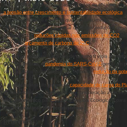
Mas os
ODS
assumem que as melhorias de eficiência ser
a tensão entre crescimento e sustentabilidade ecológica
. 
testa esta hipótese e conclui que um crescimento global 
empiricamente inviável alcançar quaisquer reduções no 
globais
e nas
reduções rápidas nas emissões de CO2
suf
dentro do
orçamento de carbono de 2º C
.
Em outras palavras, o objetivo de número 8 viola as
metas
ODS
. Além disto, a
pandemia do SARS-CoV-2
gerou um
p
vai dificultar o cumprimento das metas de
redução da pob
A humanidade já ultrapassou a
capacidade de carga do Pl
de sustentabilidade deve levar em consideração a neces
demoeconômico
para reduzir a Pegada Ecológica e para
via a
restauração dos ecossistemas
.
Referências: