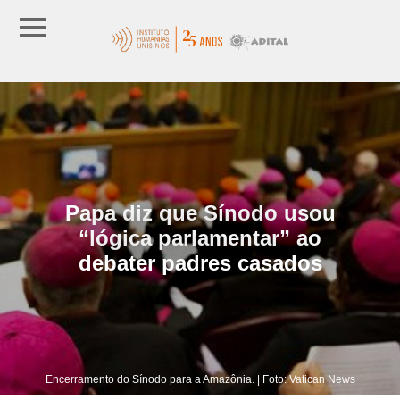
Papa diz que Sínodo usou
“lógica parlamentar” ao
debater padres casados
Encerramento do Sínodo para a Amazônia. | Foto: Vatican News