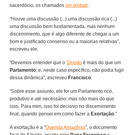
sacerdócio, os chamados
viri probati
.
“Houve uma discussão (...) uma discussão rica (...)
uma discussão bem fundamentada, mas nenhum
discernimento, que é algo diferente de chegar a um
bom e justificado consenso ou a maiorias relativas”,
escreveu ele.
“Devemos entender que o
Sínodo
é mais do que um
Parlamento
; e, neste caso específico, não podia fugir
dessa dinâmica”, escreveu
Francisco
.
“Sobre esse assunto, ele foi um Parlamento rico,
produtivo e até necessário; mas não mais do que
isso. Para mim, isso foi decisivo no discernimento
final, quando pensei em como fazer a
Exortação
.”
A exortação é a “
Querida Amazônia
”, o documento
final do Sínodo, escrita pelo
Papa Francisco
e