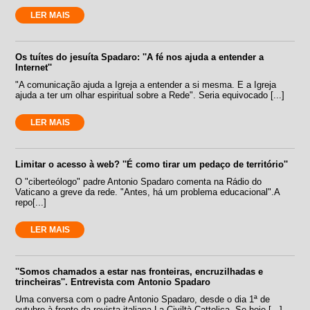
LER MAIS
Os tuítes do jesuíta Spadaro: ''A fé nos ajuda a entender a
Internet''
"A comunicação ajuda a Igreja a entender a si mesma. E a Igreja
ajuda a ter um olhar espiritual sobre a Rede". Seria equivocado [...]
LER MAIS
Limitar o acesso à web? ''É como tirar um pedaço de território''
O "ciberteólogo" padre Antonio Spadaro comenta na Rádio do
Vaticano a greve da rede. "Antes, há um problema educacional".A
repo[...]
LER MAIS
''Somos chamados a estar nas fronteiras, encruzilhadas e
trincheiras''. Entrevista com Antonio Spadaro
Uma conversa com o padre Antonio Spadaro, desde o dia 1ª de
outubro à frente da revista italiana La Civiltà Cattolica. Se hoje [...]