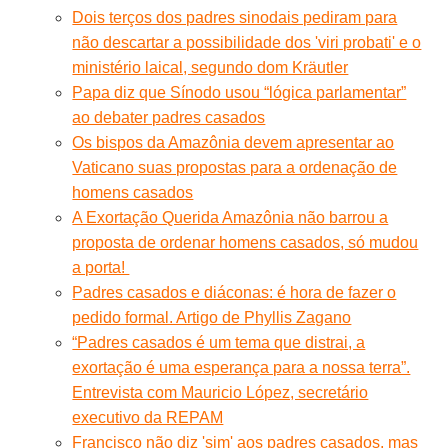
Dois terços dos padres sinodais pediram para
não descartar a possibilidade dos 'viri probati' e o
ministério laical, segundo dom Kräutler
Papa diz que Sínodo usou “lógica parlamentar”
ao debater padres casados
Os bispos da Amazônia devem apresentar ao
Vaticano suas propostas para a ordenação de
homens casados
A Exortação Querida Amazônia não barrou a
proposta de ordenar homens casados, só mudou
a porta!
Padres casados e diáconas: é hora de fazer o
pedido formal. Artigo de Phyllis Zagano
“Padres casados é um tema que distrai, a
exortação é uma esperança para a nossa terra”.
Entrevista com Mauricio López, secretário
executivo da REPAM
Francisco não diz 'sim' aos padres casados, mas