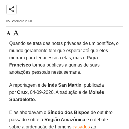
share
05 Setembro 2020
Quando se trata das notas privadas de um pontífice, o
mundo geralmente tem que esperar até que eles
morram para ter acesso a elas, mas o
Papa
Francisco
tornou públicas algumas de suas
anotações pessoais nesta semana.
A reportagem é de
Inés San Martín
, publicada
por
Crux
, 04-09-2020. A tradução é de
Moisés
Sbardelotto
.
Elas abordavam o
Sínodo dos Bispos
de outubro
passado sobre a
Região Amazônica
e o debate
sobre a ordenação de homens
casados
ao