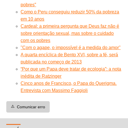
pobres”
Como o Peru conseguiu reduzir 50% da pobreza
em 10 anos
Cardeal: a primeira pergunta que Deus faz não é
sobre orientação sexual, mas sobre o cuidado
com os pobres
''Com o agape, o impossível é a medida do amor''
A quarta encíclica de Bento XVI, sobre a fé, será
publicada no começo de 2013
“Por que um Papa deve tratar de ecologia”: a nota
inédita de Ratzinger
Cinco anos de Francisco, o Papa do Querigma.
Entrevista com Massimo Faggioli
⚠️
Comunicar erro