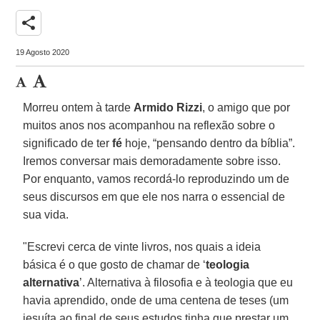
share
19 Agosto 2020
Morreu ontem à tarde
Armido Rizzi
, o amigo que por
muitos anos nos acompanhou na reflexão sobre o
significado de ter
fé
hoje, “pensando dentro da bíblia”.
Iremos conversar mais demoradamente sobre isso.
Por enquanto, vamos recordá-lo reproduzindo um de
seus discursos em que ele nos narra o essencial de
sua vida.
"Escrevi cerca de vinte livros, nos quais a ideia
básica é o que gosto de chamar de ‘
teologia
alternativa
’. Alternativa à filosofia e à teologia que eu
havia aprendido, onde de uma centena de teses (um
jesuíta ao final de seus estudos tinha que prestar um