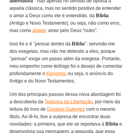
alternativa
": não apenas no sentido de oposta a
aquela clássica, mas no sentido positivo de entender
o amor a Deus como ele é entendido. da
Bíblia
(Antigo e Novo Testamento), ou seja, não como
eros
,
mas como
ágape
: amor pelo Deus “outro”.
Isso foi e é "pensar dentro da
Bíblia
": servindo-me
dos exegetas, mas não me detendo a eles, porque
"pensar" exige um passo além da exegese. Portanto,
meu empenho como teólogo foi o desejo de comentar
profundamente o
Kerygma
, ou seja, o anúncio do
Antigo e do Novo Testamentos.
Um dos principais passos dessa nova abordagem foi
a descoberta da
Teologia da Libertação
, por meio da
leitura do livro de
Gustavo Gutierrez
com o mesmo
título. Ao lê-lo, tive a surpresa de encontrar duas
novidades: a primeira, que ele se reportava à
Bíblia
e
desenvolvia sua mensagem; a segunda, que essa