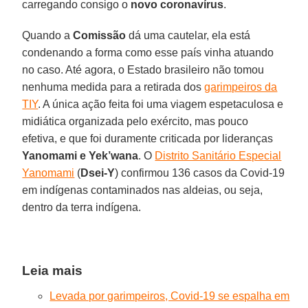
carregando consigo o
novo
coronavírus
.
Quando a
Comissão
dá uma cautelar, ela está
condenando a forma como esse país vinha atuando
no caso. Até agora, o Estado brasileiro não tomou
nenhuma medida para a retirada dos
garimpeiros da
TIY
. A única ação feita foi uma viagem espetaculosa e
midiática organizada pelo exército, mas pouco
efetiva, e que foi duramente criticada por lideranças
Yanomami e Yek’wana
. O
Distrito Sanitário Especial
Yanomami
(
Dsei-Y
) confirmou 136 casos da Covid-19
em indígenas contaminados nas aldeias, ou seja,
dentro da terra indígena.
Leia mais
Levada por garimpeiros, Covid-19 se espalha em