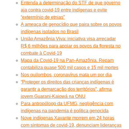
Entenda a determinação do STF de que governo
aja contra covid-19 entre indígenas e evite
“extermínio de etnias”
A ameaça de genocídio que paira sobre os povos
indígenas isolados no Brasil
União Amazônia Viva: iniciativa visa arrecadar
R$ 6 milhões para apoiar os povos da floresta no
combate à Covid-19
Mapa da Covid-19 na Pan-Amazônia. Repam
contabiliza quase 500 mil casos e 15 mil mortes
Nos quilombos, coronavírus mata um por dia
“Proteger os direitos das crianças indígenas é
garantir a demarcação dos territórios”, afirma
jovem Guarani-Kaiowá na ONU
Para antropólogo da UFMG, negligência com
indígenas na pandemia é política genocida
Nove indígenas Xavante morrem em 24 horas
com sintomas de covid-19, denunciam lideranças