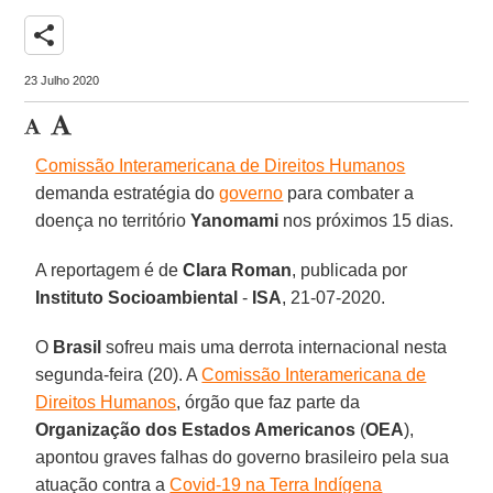
share
23 Julho 2020
Comissão Interamericana de Direitos Humanos
demanda estratégia do
governo
para combater a
doença no território
Yanomami
nos próximos 15 dias.
A reportagem é de
Clara
Roman
, publicada por
Instituto Socioambiental
-
ISA
, 21-07-2020.
O
Brasil
sofreu mais uma derrota internacional nesta
segunda-feira (20). A
Comissão Interamericana de
Direitos Humanos
, órgão que faz parte da
Organização dos Estados Americanos
(
OEA
),
apontou graves falhas do governo brasileiro pela sua
atuação contra a
Covid-19 na Terra Indígena