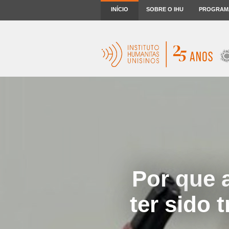
INÍCIO
SOBRE O IHU
PROGRAM
Por que 
ter sido 