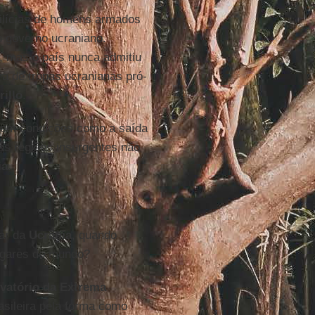
milícias de homens armados
 governo ucraniano.
, mas o país nunca admitiu
ra de tropas ucranianas pró-
rillo
.
com condições como a saída
 as regiões insurgentes não
ia
.
lar da
Ucrânia
, quando
lugares do mundo?
vatório da Extrema
asileira pela forma como