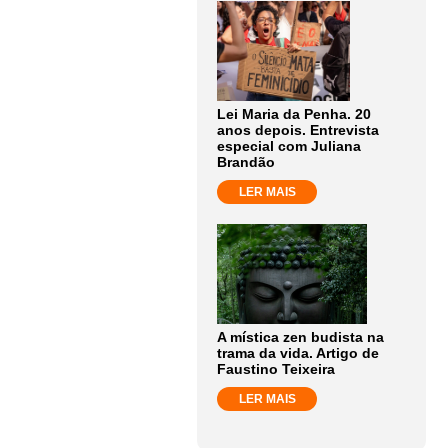
Lei Maria da Penha. 20
anos depois. Entrevista
especial com Juliana
Brandão
LER MAIS
A mística zen budista na
trama da vida. Artigo de
Faustino Teixeira
LER MAIS