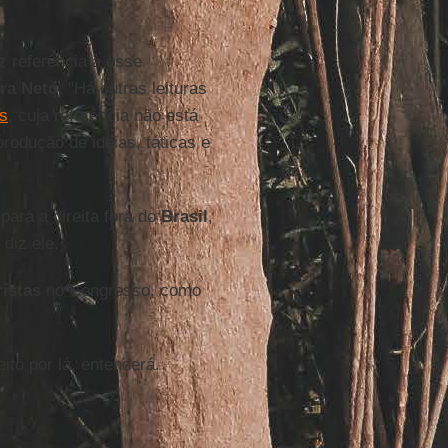
z referência à esse
ra
Neto
. "Há outras leituras
as
, cuja referência não está
odução de ideias, táticas e
ara a direita fora do
Brasil
,
diz ele.
istas
no Congresso, como
ito por lá, entenderá.