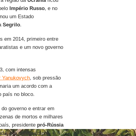
 a região da
Ucrânia
ficou
 pelo
Império Russo
, e no
rnou um Estado
ca
Segrilo
.
os em 2014, primeiro entre
paratistas e um novo governo
3, com intensas
r Yanukovych
, sob pressão
inaria um acordo com a
o país no bloco.
 do governo e entrar em
zenas de mortos e milhares
país, presidente
pró-Rússia
da, e o candidato pró-