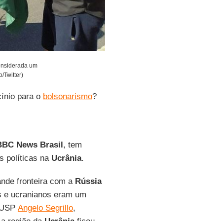
onsiderada um
/Twitter)
cínio para o
bolsonarismo
?
BBC News Brasil
, tem
s políticas na
Ucrânia
.
nde fronteira com a
Rússia
os e ucranianos eram um
a USP
Angelo Segrillo
,