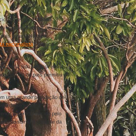
ional", explica
Odilon
niversidade Federal de Juiz
país potencializou a
ta nacionalista
", explica
ia
tenha sido um processo
a política do país permitiu
m."
tem uma grande população de
ejo de se juntar à
rendo não reconhecido pelo
mente assumiu o controle da