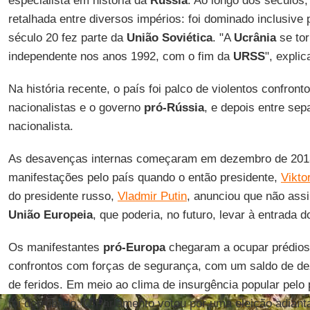
especialista em história da
Rússia
. Ao longo dos séculos,
retalhada entre diversos impérios: foi dominado inclusive
século 20 fez parte da
União Soviética
. "A
Ucrânia
se to
independente nos anos 1992, com o fim da
URSS
", expli
Na história recente, o país foi palco de violentos confront
nacionalistas e o governo
pró-Rússia
, e depois entre se
nacionalista.
As desavenças internas começaram em dezembro de 201
manifestações pelo país quando o então presidente,
Vikto
do presidente russo,
Vladmir Putin
, anunciou que não ass
União
Europeia
, que poderia, no futuro, levar à entrada d
Os manifestantes
pró-Europa
chegaram a ocupar prédios
confrontos com forças de segurança, com um saldo de de
de feridos. Em meio ao clima de insurgência popular pelo 
foi derrubado. O Parlamento votou por uma eleição adianta