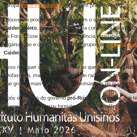
europa
Petro Poroshenko
venceu em primeiro turno.
"Houve um processo de ruptura com o sistema político nac
Caldeira Neto
, professor de história contemporânea da U
de Fora. "Esse momento de insurgência e instabilidade do 
organização e o fortalecimento de grupos de
extrema-direi
Caldeira
.
"Isso não quer dizer que o processo que ocorreu na
Ucrân
neofascista, mas que o momento de radicalização da agend
que grupos mais radicais se aproximassem do mainstrea
Após o colapso do governo
pró-Rússia
, a
Crimeia
, que 
origem russa, declarou formalmente "independência" e des
Federação Russa
(nome oficial da Rússia). Após um refe
governo ucraniano, o país vizinho enviou tropas e rapida
Crimeia
, anexando a região à
Rússia
.