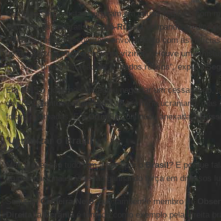
Conflitos separatistas surgiram em outras regiões, com 
apoiando os separatistas
pró-Rússia
ocupando prédios do
Militares russos assumiram envolvimento com as milícias
formalmente a interferência no vizinho. "Houve uma mistu
Rússia e uma infiltração de soldados russos", explica
Seg
Em 2015 o governo conseguiu negociar um cessar-fogo, 
de combatentes estrangeiros do território ucraniano, mas
foram retomadas. E a
Criméia
continuou anexada à
Rúss
'Ucranizar o Brasil'
Mas o que isso tudo tem a ver com o
Brasil
? E porque fa
grupos nacionalistas estão ganhando força em diversos 
Segundo
Caldeira
Neto
, que também é membro do
Obser
Direita
‏, a
Ucrânia
é tomada como exemplo pela direita br