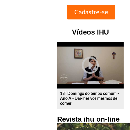
Vídeos IHU
play_circle_outline
18º Domingo do tempo comum -
Ano A - Dai-lhes vós mesmos de
comer
Revista ihu on-line