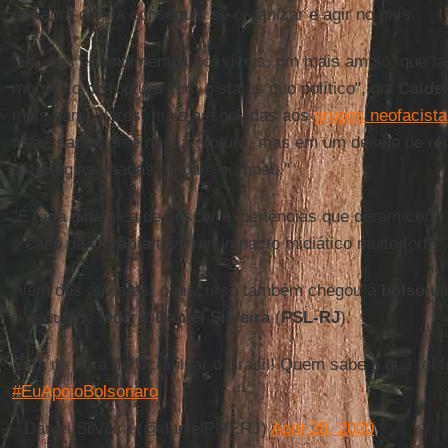
extrema-direita conseguiu se organizar e agir no país.
"Há dois entendimentos possíveis, um mais amplo, que fa
momento de ruptura com o status quo político", diz
Caldei
mais particulares, mais associadas aos
grupos neofacist
necessariamente nessa ruptura, mas em um desejo de repr
estratégias usadas no país europeu."
"É uma dinâmica de buscar experiências que deram certo p
e caso da
Ucrânia
teve um impacto midiático muito forte", 
Além dos ativistas, o discurso também chegou a
bolsonar
o deputado federal
Daniel Silveira
(
PSL-RJ
).
Está na hora de Ucrânizar o Brasil! Quem sabe o que foi fe
#EuApoioBolsonaro
— Daniel Silveira (@danielPMERJ)
April 28, 2020