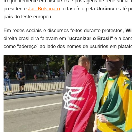
frequentemente em discursos e postagens de rede social d
presidente
Jair Bolsonaro
: o fascínio pela
Ucrânia
e até p
país do leste europeu.
Em redes sociais e discursos feitos durante protestos,
Wi
direita brasileira falavam em "
ucranizar o Brasil
" e a ban
como "adereço" ao lado dos nomes de usuários em plata