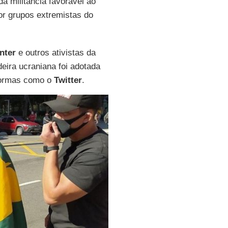
a militância favorável ao
or grupos extremistas do
nter
e outros ativistas da
deira ucraniana foi adotada
formas como o
Twitter
.