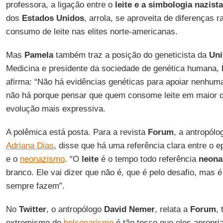
professora, a ligação entre o
leite e a simbologia nazista
dos
Estados Unidos
, arrola, se aproveita de diferenças r
consumo de leite nas elites norte-americanas.
Mas
Pamela
também traz a posição do geneticista da
Uni
Medicina e presidente da sociedade de genética humana,
afirma: “Não há evidências genéticas para apoiar nenhu
não há porque pensar que quem consome leite em maior q
evolução mais expressiva.
A polêmica está posta. Para a revista
Forum
, a antropólo
Adriana Dias
, disse que há uma referência clara entre o e
e o
neonazismo
. “O
leite
é o tempo todo referência
neona
branco. Ele vai dizer que não é, que é pelo desafio, mas 
sempre fazem”.
No
Twitter
, o antropólogo
David Nemer
, relata a
Forum
,
extremismo do
bolsonarismo
é tão tosco que eles apropr