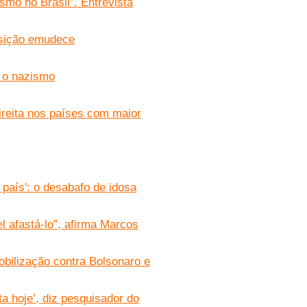
mo no Brasil”. Entrevista
osição emudece
e o nazismo
ireita nos países com maior
país': o desabafo de idosa
l afastá-lo”, afirma Marcos
obilização contra Bolsonaro e
ta hoje’, diz pesquisador do