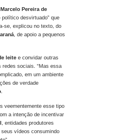
,
Marcelo Pereira de
o político desvirtuado” que
ta-se, explicou no texto, do
araná
, de apoio a pequenos
e leite
e convidar outras
 redes sociais. “Mas essa
complicado, em um ambiente
ções de verdade
o
.
s veementemente esse tipo
m a intenção de incentivar
l
, entidades produtores
m seus vídeos consumindo
nte”.