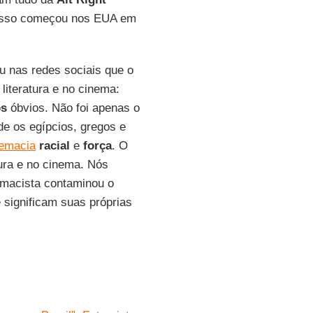
e isso começou nos EUA em
ou nas redes sociais que o
literatura e no cinema:
os
óbvios. Não foi apenas o
de os egípcios, gregos e
emacia
racial
e
força
. O
ura e no cinema. Nós
emacista contaminou o
significam suas próprias