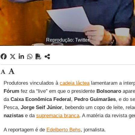
Reprodução: Twitter
Produtores vinculados à
cadeia láctea
lamentaram a inter
Fórum
fez da “live” em que o presidente
Bolsonaro
apare
da
Caixa Econômica Federal
,
Pedro Guimarães
, e do s
Pesca,
Jorge Seif Júnior
, bebendo um copo de leite, rel
nazistas
e da
supremacia branca
. A matéria da revista g
A reportagem é de
Edelberto Behs
, jornalista.