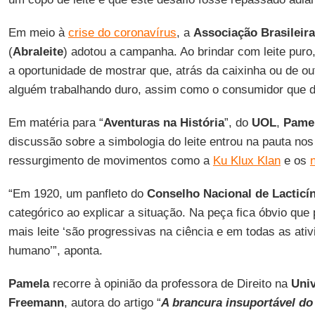
Em meio à
crise do coronavírus
, a
Associação Brasileira
(
Abraleite
) adotou a campanha. Ao brindar com leite puro
a oportunidade de mostrar que, atrás da caixinha ou de o
alguém trabalhando duro, assim como o consumidor que d
Em matéria para “
Aventuras na História
”, do
UOL
,
Pame
discussão sobre a simbologia do leite entrou na pauta n
ressurgimento de movimentos como a
Ku Klux Klan
e os
“Em 1920, um panfleto do
Conselho Nacional de Lacticí
categórico ao explicar a situação. Na peça fica óbvio q
mais leite ‘são progressivas na ciência e em todas as ativ
humano’”, aponta.
Pamela
recorre à opinião da professora de Direito na
Univ
Freemann
, autora do artigo “
A brancura insuportável do 