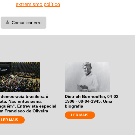
extremismo político
⚠️
Comunicar erro
 democracia brasileira é
Dietrich Bonhoeffer, 04-02-
ata. Não entusiasma
1906 - 09-04-1945. Uma
nguém". Entrevista especial
biografia
m Francisco de Oliveira
LER MAIS
LER MAIS