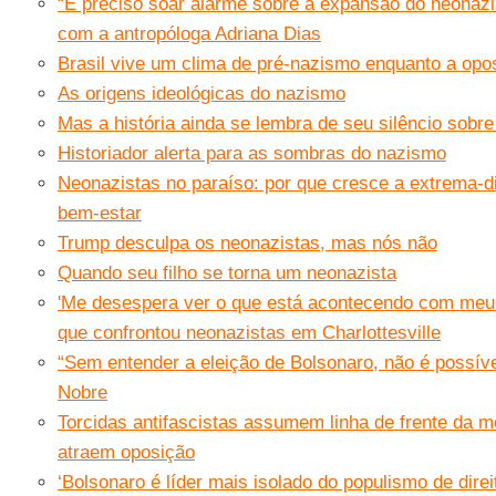
“É preciso soar alarme sobre a expansão do neonazis
com a antropóloga Adriana Dias
Brasil vive um clima de pré-nazismo enquanto a op
As origens ideológicas do nazismo
Mas a história ainda se lembra de seu silêncio sobr
Historiador alerta para as sombras do nazismo
Neonazistas no paraíso: por que cresce a extrema-d
bem-estar
Trump desculpa os neonazistas, mas nós não
Quando seu filho se torna um neonazista
'Me desespera ver o que está acontecendo com meu 
que confrontou neonazistas em Charlottesville
“Sem entender a eleição de Bolsonaro, não é possíve
Nobre
Torcidas antifascistas assumem linha de frente da m
atraem oposição
‘Bolsonaro é líder mais isolado do populismo de direi