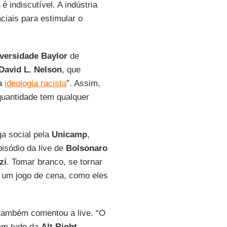
é indiscutível. A indústria
aciais para estimular o
versidade Baylor
de
David L. Nelson
, que
ma
ideologia racista
”. Assim,
uantidade tem qualquer
ga social pela
Unicamp
,
pisódio da live de
Bolsonaro
zi
. Tomar branco, se tornar
é um jogo de cena, como eles
 também comentou a live. “O
iam tudo da
Alt Right