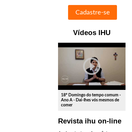
Vídeos IHU
play_circle_outline
18º Domingo do tempo comum -
Ano A - Dai-lhes vós mesmos de
comer
Revista ihu on-line