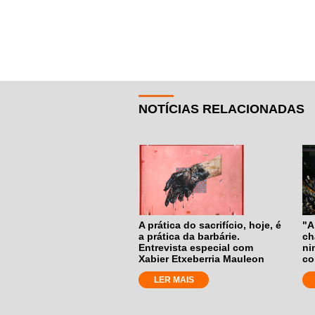
NOTÍCIAS RELACIONADAS
A prática do sacrifício, hoje, é
"A
a prática da barbárie.
ch
Entrevista especial com
ni
Xabier Etxeberria Mauleon
co
LER MAIS