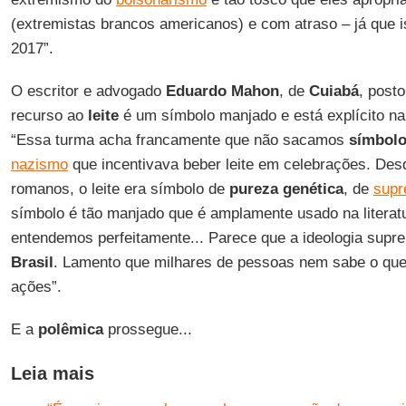
(extremistas brancos americanos) e com atraso – já qu
2017”.
O escritor e advogado
Eduardo Mahon
, de
Cuiabá
, post
recurso ao
leite
é um símbolo manjado e está explícito na 
“Essa turma acha francamente que não sacamos
símbol
nazismo
que incentivava beber leite em celebrações. Des
romanos, o leite era símbolo de
pureza genética
, de
supr
símbolo é tão manjado que é amplamente usado na literat
entendemos perfeitamente... Parece que a ideologia supr
Brasil
. Lamento que milhares de pessoas nem sabe o que 
ações”.
E a
polêmica
prossegue...
Leia mais