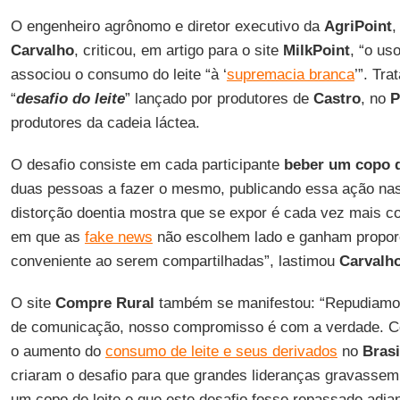
O engenheiro agrônomo e diretor executivo da
AgriPoint
Carvalho
, criticou, em artigo para o site
MilkPoint
, “o us
associou o consumo do leite “à ‘
supremacia branca
’”. Tra
“
desafio do leite
” lançado por produtores de
Castro
, no
P
produtores da cadeia láctea.
O desafio consiste em cada participante
beber um copo d
duas pessoas a fazer o mesmo, publicando essa ação nas
distorção doentia mostra que se expor é cada vez mais 
em que as
fake news
não escolhem lado e ganham propor
conveniente ao serem compartilhadas”, lastimou
Carvalh
O site
Compre Rural
também se manifestou: “Repudiamo
de comunicação, nosso compromisso é com a verdade. Co
o aumento do
consumo de leite e seus derivados
no
Brasi
criaram o desafio para que grandes lideranças gravasse
um copo de leite e que este desafio fosse repassado adia