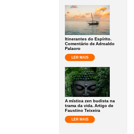
Itinerantes do Espírito.
Comentário de Adroaldo
Palaoro
LER MAIS
A mística zen budista na
trama da vida. Artigo de
Faustino Teixeira
LER MAIS