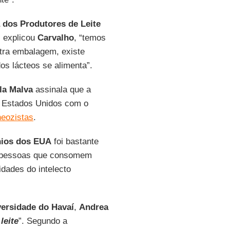
 dos Produtores de Leite
, explicou
Carvalho
, “temos
utra embalagem, existe
os lácteos se alimenta”.
la Malva
assinala que a
os Estados Unidos com o
neozistas
.
nios dos EUA
foi bastante
ue pessoas que consomem
idades do intelecto
ersidade do Havaí
,
Andrea
leite
”. Segundo a