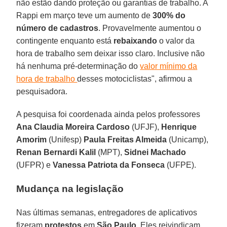
não estão dando proteção ou garantias de trabalho. A
Rappi em março teve um aumento de
300% do
número de cadastros
. Provavelmente aumentou o
contingente enquanto está
rebaixando
o valor da
hora de trabalho sem deixar isso claro. Inclusive não
há nenhuma pré-determinação do
valor mínimo da
hora de trabalho
desses motociclistas", afirmou a
pesquisadora.
A pesquisa foi coordenada ainda pelos professores
Ana Claudia Moreira Cardoso
(UFJF),
Henrique
Amorim
(Unifesp)
Paula Freitas Almeida
(Unicamp),
Renan Bernardi Kalil
(MPT),
Sidnei Machado
(UFPR) e
Vanessa Patriota da Fonseca
(UFPE).
Mudança na legislação
Nas últimas semanas, entregadores de aplicativos
fizeram
protestos
em
São
Paulo
. Eles reivindicam