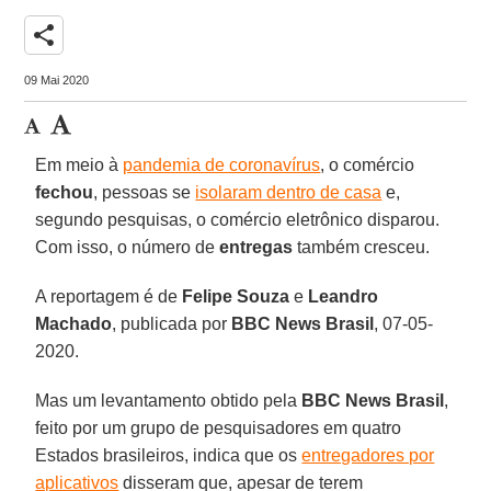
share
09 Mai 2020
Em meio à
pandemia de coronavírus
, o comércio
fechou
, pessoas se
isolaram dentro de casa
e,
segundo pesquisas, o comércio eletrônico disparou.
Com isso, o número de
entregas
também cresceu.
A reportagem é de
Felipe
Souza
e
Leandro
Machado
, publicada por
BBC News Brasil
, 07-05-
2020.
Mas um levantamento obtido pela
BBC
News
Brasil
,
feito por um grupo de pesquisadores em quatro
Estados brasileiros, indica que os
entregadores por
aplicativos
disseram que, apesar de terem