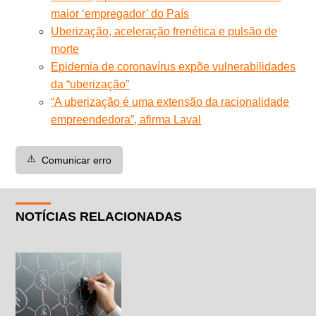
maior ‘empregador’ do País
Uberização, aceleração frenética e pulsão de
morte
Epidemia de coronavírus expõe vulnerabilidades
da “uberização”
“A uberização é uma extensão da racionalidade
empreendedora”, afirma Laval
⚠️
Comunicar erro
NOTÍCIAS RELACIONADAS