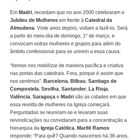
Em
Madri
, recordam que no ano 2000 celebraram o
Jubileu
de Mulheres
em frente à
Catedral
da
Almudena
. Vinte anos depois, voltam a fazê-lo. Será
a partir do meio-dia de domingo, 1º de março, e
convocam outras mulheres e grupos para além do
âmbito confessional para se unirem a essa causa.
“Iremos nos mobilizar de maneira pacífica e criativa
nas portas das catedrais. Fora, porque é assim que
nos sentimos”.
Barcelona
,
Bilbau
,
Santiago
de
Compostela
,
Sevilha
,
Santander
,
La
Rioja
,
Valência
,
Saragoça
e
Madri
são as cidades em que
essa revolta de mulheres na Igreja começará.
Perguntadas se reuniram-se e levaram suas
reivindicações ou convidaram para a concentração a
hierarquia da
Igreja Católica
,
Marifé
Ramos
responde: “Para quê? Quando nascemos há 36 anos,