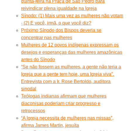
quinta-feira na Praça de São Pedro para
reivindicar plena igualdade na Igreja
Sínodo: (1) Mais uma vez as mulheres não votam
- (2) E você, irmã, o que você diz?
Próximo Sínodo dos Bispos deveria se
concentrar nas mulheres
Mulheres de 12 povos indígenas expressam os
desejos e esperanças das mulheres amazônicas
antes do Sínodo
“Se não fossem as mulheres, a gente não teria a
Igreja que a gente tem hoje, uma Igreja viva”.
Entrevista com a Ir. Rose Bertoldo, auditora
sinodal
Teólogas indianas afirmam que mulheres
diaconisas poderiam criar progresso e
retrocessos
“A Igreja necessita de mulheres nas missas”,
afirma James Martin, jesuíta