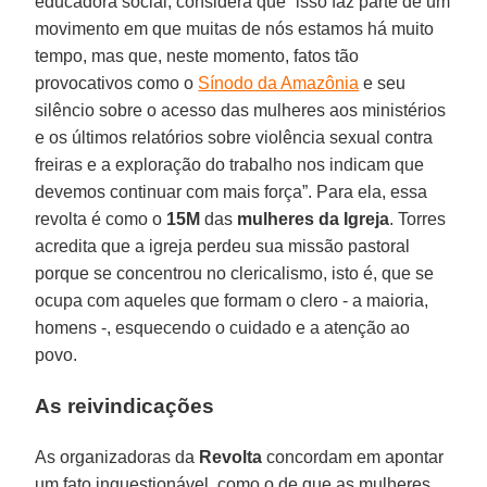
educadora social, considera que “isso faz parte de um
movimento em que muitas de nós estamos há muito
tempo, mas que, neste momento, fatos tão
provocativos como o
Sínodo da Amazônia
e seu
silêncio sobre o acesso das mulheres aos ministérios
e os últimos relatórios sobre violência sexual contra
freiras e a exploração do trabalho nos indicam que
devemos continuar com mais força”. Para ela, essa
revolta é como o
15M
das
mulheres da
Igreja
. Torres
acredita que a igreja perdeu sua missão pastoral
porque se concentrou no clericalismo, isto é, que se
ocupa com aqueles que formam o clero - a maioria,
homens -, esquecendo o cuidado e a atenção ao
povo.
As reivindicações
As organizadoras da
Revolta
concordam em apontar
um fato inquestionável, como o de que as mulheres