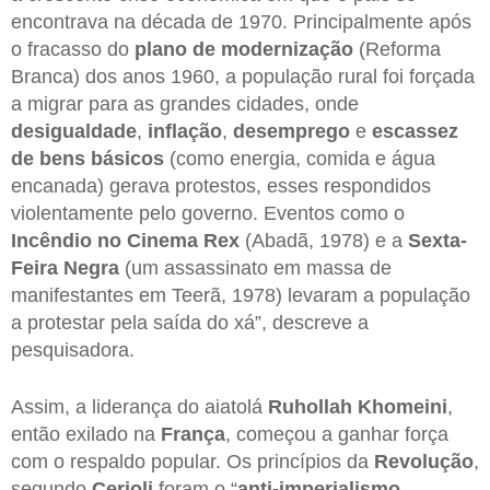
encontrava na década de 1970. Principalmente após
o fracasso do
plano de modernização
(Reforma
Branca) dos anos 1960, a população rural foi forçada
a migrar para as grandes cidades, onde
desigualdade
,
inflação
,
desemprego
e
escassez
de bens básicos
(como energia, comida e água
encanada) gerava protestos, esses respondidos
violentamente pelo governo. Eventos como o
Incêndio no Cinema Rex
(Abadã, 1978) e a
Sexta-
Feira Negra
(um assassinato em massa de
manifestantes em Teerã, 1978) levaram a população
a protestar pela saída do xá”, descreve a
pesquisadora.
Assim, a liderança do aiatolá
Ruhollah Khomeini
,
então exilado na
França
, começou a ganhar força
com o respaldo popular. Os princípios da
Revolução
,
segundo
Cerioli
foram o “
anti-imperialismo