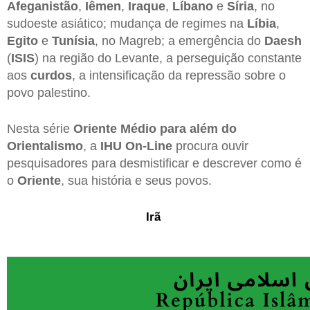
Afeganistão
,
Iêmen
,
Iraque
,
Líbano
e
Síria
, no
sudoeste asiático; mudança de regimes na
Líbia
,
Egito
e
Tunísia
, no Magreb; a emergência do
Daesh
(
ISIS
) na região do Levante, a perseguição constante
aos
curdos
, a intensificação da repressão sobre o
povo palestino.
Nesta série
Oriente Médio para além do
Orientalismo
, a
IHU On-Line
procura ouvir
pesquisadores para desmistificar e descrever como é
o
Oriente
, sua história e seus povos.
Irã