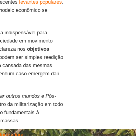
recentes
levantes populares
,
 modelo econômico se
a indispensável para
sociedade em movimento
 clareza nos
objetivos
 podem ser simples reedição
ção cansada das mesmas
 nenhum caso emergem dali
ar outros mundos e Pós-
tro da militarização em todo
mo fundamentais à
s massas.
lonizadora
e