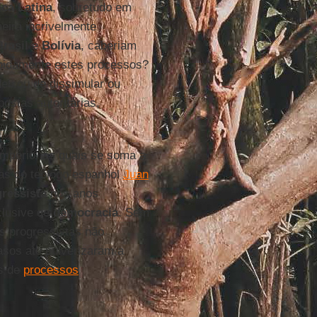
ca Latina
, sobretudo em
eira incrivelmente
Brasil
e
Bolívia
, caberiam
pidamente estes processos?
eixou de dissimular ou
ostas autoritárias,
Império, as quais se soma a
vras do teólogo espanhol
Juan
ressista
nos anos
nclusive de
democracia
. Sem
s progressistas não
sos até pulverizaram a
és de
processos