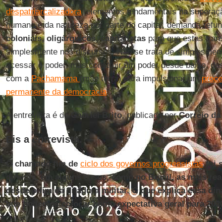
despatriarcalizadora
, elementos fundamentais na superaç
humano e da natureza por parte do capital, demanda refu
coloniais, oligárquicos, capitalistas
para que estas tra
simplesmente nos discursos. Não se trata de simplesment
acessar o poder, mas construir um poder desde baixo, d
com a
Pachamama
(mãe terra) para impulsionar um
proce
permanente da democracia
”.
A entrevista é de
Gabriel Brito
, publicada por
Correio da
Eis a entrevista
.
O chamado fim de
ciclo dos governos progressistas
foi 
direitas, em alguns casos, como no Brasil, as mais rea
desde o fim da ditadura militar. O que explica essa di
que podemos colocar como expectativa geral para 202