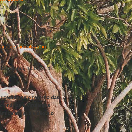
ão da exploração do ser
ndar os
Estado-nações
nsformações não fiquem
e ganhar eleições para
esde a
esquerda
e sempre
sso de radicalização
 Cidadania
, 10-01-2020.
sucedido pelo retorno das
cionárias e virulentas
nâmica em sua visão e o
0?