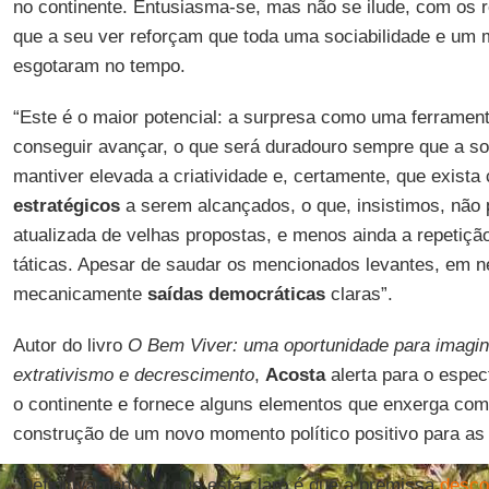
no continente. Entusiasma-se, mas não se ilude, com os 
que a seu ver reforçam que toda uma sociabilidade e um
esgotaram no tempo.
“Este é o maior potencial: a surpresa como uma ferrament
conseguir avançar, o que será duradouro sempre que a 
mantiver elevada a criatividade e, certamente, que exista
estratégicos
a serem alcançados, o que, insistimos, não
atualizada de velhas propostas, e menos ainda a repeti
táticas. Apesar de saudar os mencionados levantes, em
mecanicamente
saídas democráticas
claras”.
Autor do livro
O Bem Viver: uma oportunidade para imagin
extrativismo e decrescimento
,
Acosta
alerta para o espec
o continente e fornece alguns elementos que enxerga co
construção de um novo momento político positivo para a
“Definitivamente, o que está claro é que a premissa
desco