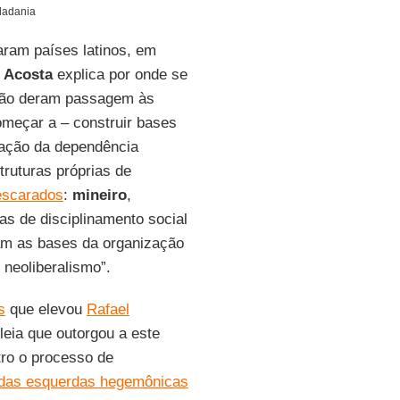
dadania
aram países latinos, em
,
Acosta
explica por onde se
 não deram passagem às
omeçar a – construir bases
ração da dependência
truturas próprias de
escarados
:
mineiro
,
as de disciplinamento social
ram as bases da organização
 neoliberalismo”.
s
que elevou
Rafael
eia que outorgou a este
tro o processo de
 das esquerdas hegemônicas