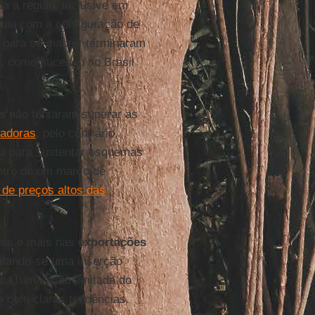
a a região, inclusive em
buiu com a configuração de
s para se manter terminaram
a, como sucedeu no Brasil
s
não tentaram superar as
tadoras
, pelo contrário,
da para sustentar esquemas
entro de um marco de
o de preços altos das
ais e mais nas
exportações
eitando-se uma inserção
ica, uma ação limitada do
 com claras tendências