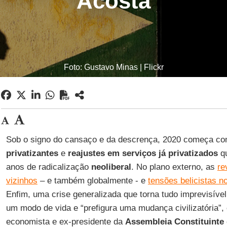
Acosta
Foto: Gustavo Minas | Flickr
Sob o signo do cansaço e da descrença, 2020 começa 
privatizantes
e
reajustes em serviços já privatizados
qu
anos de radicalização
neoliberal
. No plano externo, as
re
vizinhos
– e também globalmente - e
tensões belicistas n
Enfim, uma crise generalizada que torna tudo imprevisíve
um modo de vida e “prefigura uma mudança civilizatória”
economista e ex-presidente da
Assembleia Constituinte