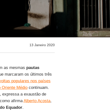
13 Janeiro 2020
com as mesmas
pautas
e marcaram os últimos três
voltas populares nos países
o Oriente Médio
continuam.
l, expressa a exaustão de
, como afirma
Alberto Acosta
,
 do Equador
.