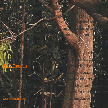
Para entender o que acontece nestes momentos na
Améri
países onde a direita substituiu – em alguns casos de man
acelerada – governos progressistas, como nos casos de
perguntas complementares: por que se derrubaram tão ra
Como se explica a
ascensão de uma ultradireita
que já d
esconder, com prédicas homofóbicas e racistas, suas prop
conservadoras e também neoliberais?
Para além das indiscutíveis ações desestabilizadoras do 
influência da “internacional cristo-neofascista”, nas pala
José Tamayo
, algo não funcionou na
América Latina prog
anteriores. Falou-se muito de
revolução
e
socialismo
, i
a pretensão de esgotar o tema, é evidente que os governo
conseguiram democratizar suas sociedades, em alguns ca
institucionalidade política a que propuseram mudar atrav
constituintes
, como na
Venezuela
e no
Equador
.