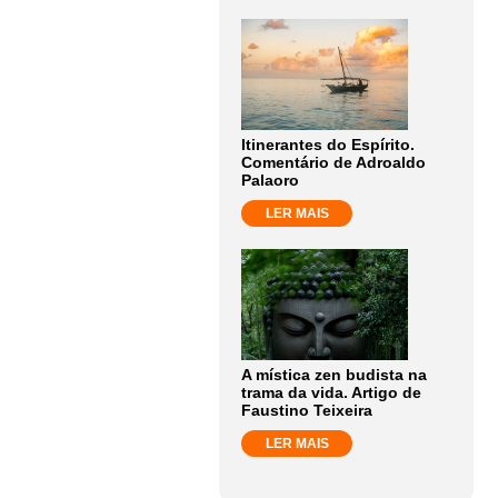
Itinerantes do Espírito.
Comentário de Adroaldo
Palaoro
LER MAIS
A mística zen budista na
trama da vida. Artigo de
Faustino Teixeira
LER MAIS