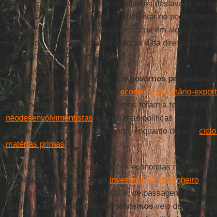
A corrupção esteve presente de maneira deslavada em tod
tais governos. E o desejo de se sustentar no poder contri
regimes caudilhescos e autoritários, que em alguns caso
pactuando com forças conservadoras e da direita corrupt
nas alianças do
PT
com o
PMDB
.
Mas há mais coisas de fundo. Os
governos progressista
tradicionais estruturas de suas
economias primário-expor
aprofundaram-nas: os extrativismos foram a fonte de ren
neodesenvolvimentistas
e ampliar as políticas sociais, d
crescente consumismo financiado, enquanto durou o
cicl
matérias primas
.
Em suma, o financiamento de tais economias repousou m
primárias
e na captação de
investimento estrangeiro
, ac
subordinada no comércio global e, de passagem e na prát
Estado; a
ampliação dos extrativismos
veio de mão dada