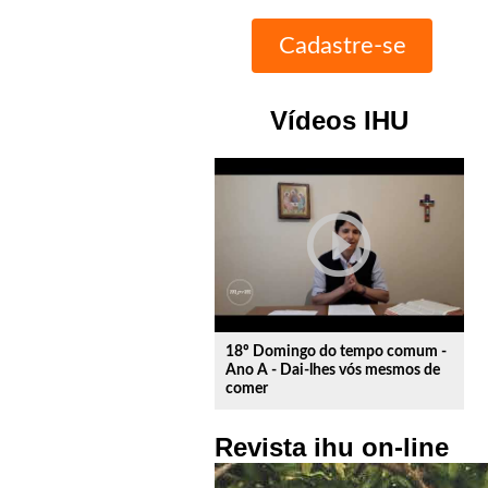
Vídeos IHU
play_circle_outline
18º Domingo do tempo comum -
Ano A - Dai-lhes vós mesmos de
comer
Revista ihu on-line