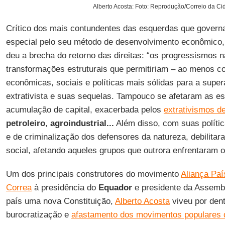
Alberto Acosta: Foto: Reprodução/Correio da Ci
Crítico dos mais contundentes das esquerdas que govern
especial pelo seu método de desenvolvimento econômico
deu a brecha do retorno das direitas: “os progressismos
transformações estruturais que permitiriam – ao menos c
econômicas, sociais e políticas mais sólidas para a supe
extrativista e suas sequelas. Tampouco se afetaram as es
acumulação de capital, exacerbada pelos
extrativismos d
petroleiro
,
agroindustrial...
Além disso, com suas polític
e de criminalização dos defensores da natureza, debilita
social, afetando aqueles grupos que outrora enfrentaram o
Um dos principais construtores do movimento
Aliança Paí
Correa
à presidência do
Equador
e presidente da Assembl
país uma nova Constituição,
Alberto Acosta
viveu por den
burocratização e
afastamento dos movimentos populares