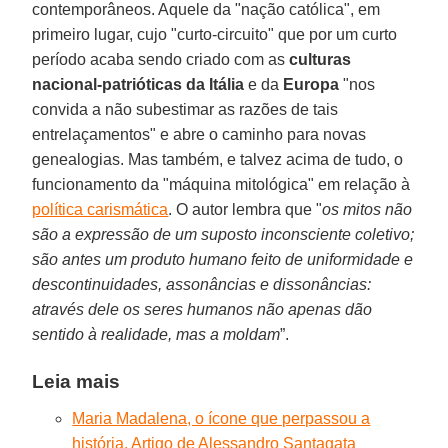
contemporâneos. Aquele da "nação católica", em
primeiro lugar, cujo "curto-circuito" que por um curto
período acaba sendo criado com as
culturas
nacional-patrióticas da Itália
e da
Europa
"nos
convida a não subestimar as razões de tais
entrelaçamentos" e abre o caminho para novas
genealogias. Mas também, e talvez acima de tudo, o
funcionamento da "máquina mitológica" em relação à
política carismática
. O autor lembra que "
os mitos não
são a expressão de um suposto inconsciente coletivo;
são antes um produto humano feito de uniformidade e
descontinuidades, assonâncias e dissonâncias:
através dele os seres humanos não apenas dão
sentido à realidade, mas a moldam
”.
Leia mais
Maria Madalena, o ícone que perpassou a
história. Artigo de Alessandro Santagata