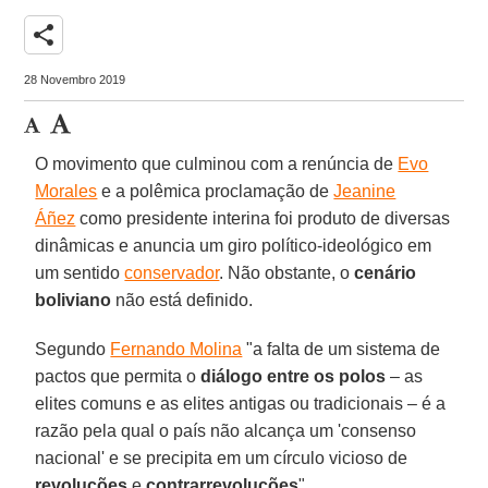
share
28 Novembro 2019
O movimento que culminou com a renúncia de
Evo
Morales
e a polêmica proclamação de
Jeanine
Áñez
como presidente interina foi produto de diversas
dinâmicas e anuncia um giro político-ideológico em
um sentido
conservador
. Não obstante, o
cenário
boliviano
não está definido.
Segundo
Fernando Molina
"a falta de um sistema de
pactos que permita o
diálogo entre os polos
– as
elites comuns e as elites antigas ou tradicionais – é a
razão pela qual o país não alcança um 'consenso
nacional' e se precipita em um círculo vicioso de
revoluções
e
contrarrevoluções
".