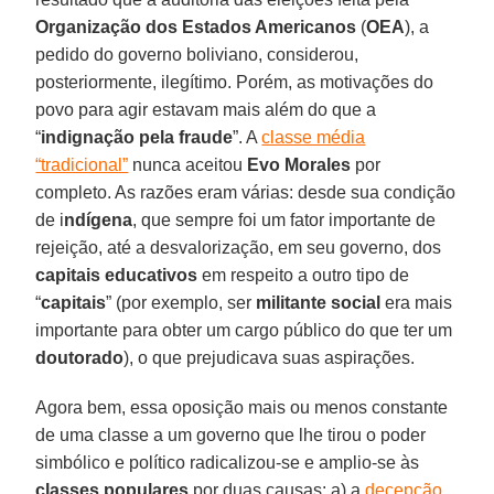
Organização dos Estados Americanos
(
OEA
), a
pedido do governo boliviano, considerou,
posteriormente, ilegítimo. Porém, as motivações do
povo para agir estavam mais além do que a
“
indignação pela fraude
”. A
classe média
“tradicional”
nunca aceitou
Evo Morales
por
completo. As razões eram várias: desde sua condição
de i
ndígena
, que sempre foi um fator importante de
rejeição, até a desvalorização, em seu governo, dos
capitais educativos
em respeito a outro tipo de
“
capitais
” (por exemplo, ser
militante social
era mais
importante para obter um cargo público do que ter um
doutorado
), o que prejudicava suas aspirações.
Agora bem, essa oposição mais ou menos constante
de uma classe a um governo que lhe tirou o poder
simbólico e político radicalizou-se e amplio-se às
classes populares
por duas causas: a) a
decepção