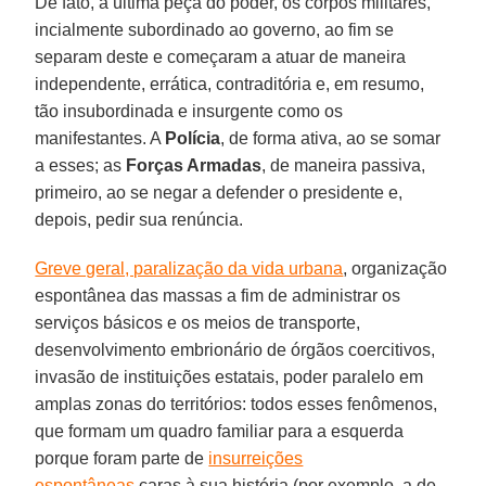
De fato, a última peça do poder, os corpos militares,
incialmente subordinado ao governo, ao fim se
separam deste e começaram a atuar de maneira
independente, errática, contraditória e, em resumo,
tão insubordinada e insurgente como os
manifestantes. A
Polícia
, de forma ativa, ao se somar
a esses; as
Forças Armadas
, de maneira passiva,
primeiro, ao se negar a defender o presidente e,
depois, pedir sua renúncia.
Greve geral, paralização da vida urbana
, organização
espontânea das massas a fim de administrar os
serviços básicos e os meios de transporte,
desenvolvimento embrionário de órgãos coercitivos,
invasão de instituições estatais, poder paralelo em
amplas zonas do territórios: todos esses fenômenos,
que formam um quadro familiar para a esquerda
porque foram parte de
insurreições
espontâneas
caras à sua história (por exemplo, a de