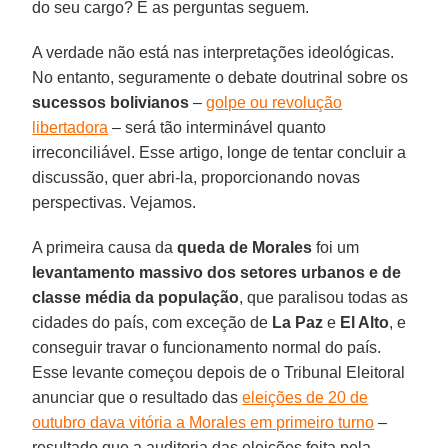
do seu cargo? E as perguntas seguem.
A verdade não está nas interpretações ideológicas.
No entanto, seguramente o debate doutrinal sobre os
sucessos bolivianos
–
golpe ou revolução
libertadora
– será tão interminável quanto
irreconciliável. Esse artigo, longe de tentar concluir a
discussão, quer abri-la, proporcionando novas
perspectivas. Vejamos.
A primeira causa da
queda de Morales
foi um
levantamento massivo dos setores urbanos e de
classe média da população
, que paralisou todas as
cidades do país, com exceção de
La Paz
e
El Alto
, e
conseguir travar o funcionamento normal do país.
Esse levante começou depois de o Tribunal Eleitoral
anunciar que o resultado das
eleições de 20 de
outubro dava vitória a Morales em primeiro turno
–
resultado que a auditoria das eleições feita pela