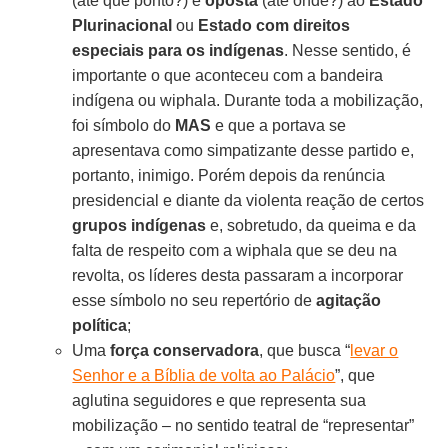
(até que ponto?) e
oposta
(até onde?) ao
Estado
Plurinacional
ou
Estado com direitos
especiais para os indígenas
. Nesse sentido, é
importante o que aconteceu com a bandeira
indígena ou wiphala. Durante toda a mobilização,
foi símbolo do
MAS
e que a portava se
apresentava como simpatizante desse partido e,
portanto, inimigo. Porém depois da renúncia
presidencial e diante da violenta reação de certos
grupos indígenas
e, sobretudo, da queima e da
falta de respeito com a wiphala que se deu na
revolta, os líderes desta passaram a incorporar
esse símbolo no seu repertório de
agitação
política
;
Uma
força conservadora
, que busca “
levar o
Senhor e a Bíblia de volta ao Palácio
”, que
aglutina seguidores e que representa sua
mobilização – no sentido teatral de “representar”