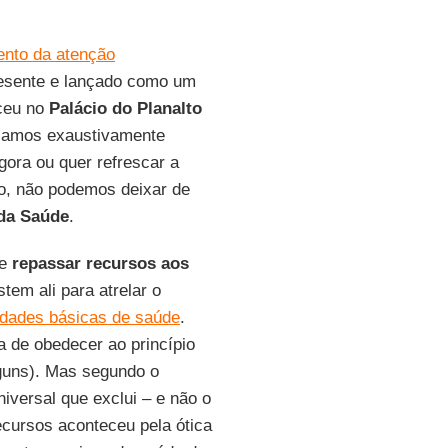
ento da atenção
resente e lançado como um
eceu no
Palácio do Planalto
alamos exaustivamente
ora ou quer refrescar a
do, não podemos deixar de
 da Saúde
.
de
repassar recursos aos
tem ali para atrelar o
idades básicas de saúde
.
a de obedecer ao princípio
lguns). Mas segundo o
universal que exclui – e não o
ecursos aconteceu pela ótica