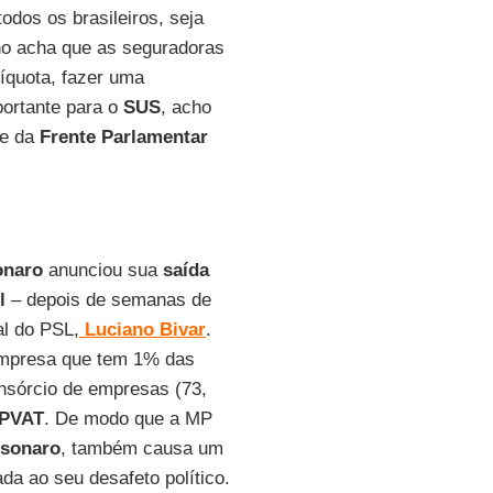
odos os brasileiros, seja
rno acha que as seguradoras
líquota, fazer uma
portante para o
SUS
, acho
te da
Frente Parlamentar
onaro
anunciou sua
saída
l
– depois de semanas de
al do PSL,
Luciano Bivar
.
 empresa que tem 1% das
nsórcio de empresas (73,
PVAT
. De modo que a MP
lsonaro
, também causa um
a ao seu desafeto político.