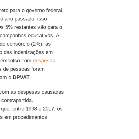
reto para o governo federal,
No ano passado, isso
Os 5% restantes vão para o
 campanhas educativas. A
 do consórcio (2%), às
o das indenizações em
 reembolso com
despesas
es de pessoas foram
agam o
DPVAT
.
 com as despesas causadas
 contrapartida.
que, entre 1998 e 2017, os
tos em procedimentos