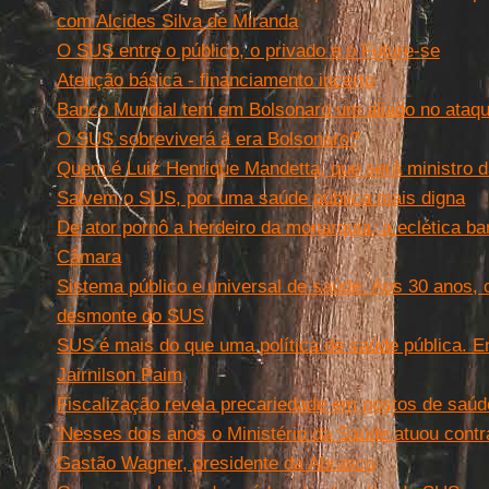
com Alcides Silva de Miranda
O SUS entre o público, o privado e o Future-se
Atenção básica - financiamento incerto
Banco Mundial tem em Bolsonaro um aliado no ataqu
O SUS sobreviverá à era Bolsonaro?
Quem é Luiz Henrique Mandetta, que será ministro 
Salvem o SUS, por uma saúde pública mais digna
De ator pornô a herdeiro da monarquia, a eclética b
Câmara
Sistema público e universal de saúde. Aos 30 anos, 
desmonte do SUS
SUS é mais do que uma política de saúde pública. E
Jairnilson Paim
Fiscalização revela precariedade em postos de saúd
'Nesses dois anos o Ministério da Saúde atuou contr
Gastão Wagner, presidente da Abrasco