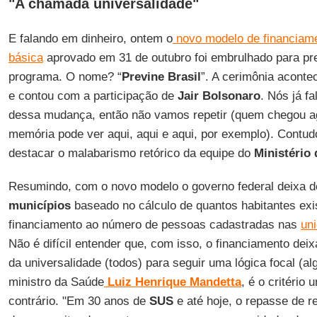
"A chamada universalidade"
E falando em dinheiro, ontem o
novo modelo de financiam
básica
aprovado em 31 de outubro foi embrulhado para p
programa. O nome? “
Previne Brasil
”. A cerimônia acont
e contou com a participação de
Jair Bolsonaro
. Nós já f
dessa mudança, então não vamos repetir (quem chegou ag
memória pode ver aqui, aqui e aqui, por exemplo). Contu
destacar o malabarismo retórico da equipe do
Ministério
Resumindo, com o novo modelo o governo federal deixa 
municípios
baseado no cálculo de quantos habitantes exis
financiamento ao número de pessoas cadastradas nas
un
Não é difícil entender que, com isso, o financiamento deix
da universalidade (todos) para seguir uma lógica focal (a
ministro da Saúde
Luiz Henrique Mandetta
, é o critério 
contrário. "Em 30 anos de
SUS
e até hoje, o repasse de r