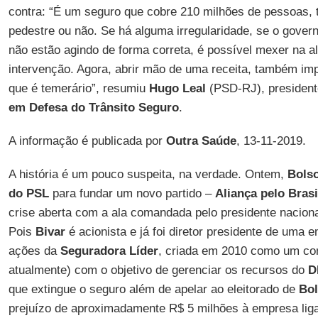
contra: “É um seguro que cobre 210 milhões de pessoas, t
pedestre ou não. Se há alguma irregularidade, se o gove
não estão agindo de forma correta, é possível mexer na a
intervenção. Agora, abrir mão de uma receita, também im
que é temerário”, resumiu
Hugo Leal
(PSD-RJ), presiden
em Defesa do Trânsito Seguro
.
A informação é publicada por
Outra Saúde
, 13-11-2019.
A história é um pouco suspeita, na verdade. Ontem,
Bols
do PSL
para fundar um novo partido –
Aliança pelo Brasi
crise aberta com a ala comandada pelo presidente nacion
Pois
Bivar
é acionista e já foi diretor presidente de uma
ações da
Seguradora Líder
, criada em 2010 como um co
atualmente) com o objetivo de gerenciar os recursos do
D
que extingue o seguro além de apelar ao eleitorado de
Bo
prejuízo de aproximadamente R$ 5 milhões à empresa ligad