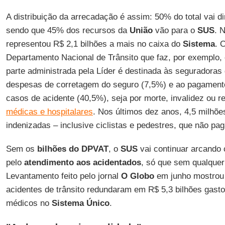
A distribuição da arrecadação é assim: 50% do total vai di
sendo que 45% dos recursos da
União
vão para o
SUS
. 
representou R$ 2,1 bilhões a mais no caixa do
Sistema
. 
Departamento Nacional de Trânsito que faz, por exemplo,
parte administrada pela Líder é destinada às seguradoras
despesas de corretagem do seguro (7,5%) e ao pagament
casos de acidente (40,5%), seja por morte, invalidez ou
médicas e hospitalares
. Nos últimos dez anos, 4,5 milhõ
indenizadas – inclusive ciclistas e pedestres, que não p
Sem os
bilhões do DPVAT
, o
SUS
vai continuar arcando
pelo
atendimento aos acidentados
, só que sem qualquer
Levantamento feito pelo jornal
O Globo
em junho mostrou 
acidentes de trânsito redundaram em R$ 5,3 bilhões gas
médicos no
Sistema Único
.