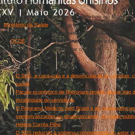
destaca o texto.
Chega a ser engraçado, mas acontece hoje em
Brasília
um
Ministério da Saúde
em parceria com o
Banco Mundial
, 
financiamento da atenção básica
. Em pauta estão os m
da
OCDE
e, é claro, o
novo financiamento
anunciado pelo
evento começa às 9h e vai durar o dia todo.
Leia mais
O SUS, a coca-cola e a desvinculação de receitas: co
saúde
Pacote econômico de Bolsonaro propõe alterar teto 
estabilidade de servidores
O Programa Médicos pelo Brasil e as consequência
semiprivatizantes ou desestatizantes da saúde públi
Heleno Corrêa Filho
O SUS reduzido a sistema complementar do setor pri