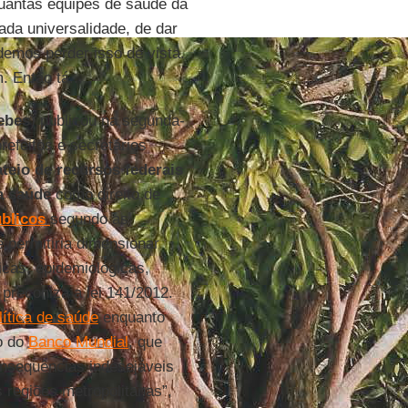
uantas equipes de saúde da
ada universalidade, de dar
emos perder isso de vista.
 Então tá...
ebes
) publicou na segunda-
refeitos e secretários
teio de recursos federais
a saúde
como direito de
blicos
segundo as
 permitiria dimensionar
icas, epidemiológicas,
preconiza a lei 141/2012.
lítica de saúde
enquanto
ão do
Banco Mundial
, que
onsequências indesejáveis
 regiões metropolitanas”,