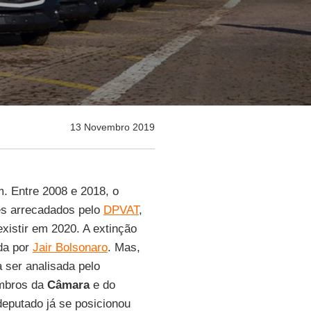
13 Novembro 2019
. Entre 2008 e 2018, o
es arrecadados pelo
DPVAT
,
existir em 2020. A extinção
ada por
Jair Bolsonaro
. Mas,
a ser analisada pelo
embros da
Câmara
e do
eputado já se posicionou