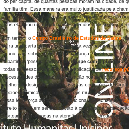
do per capita, de quantas pessoas moram na cidade, de q
família têm. Essa maneira era muito justificada pela cham
um pouco de recursos para cada município. E nós não pod
Mas ela criou um mundo dos esquecidos”, disse ele ontem.
Em tempo: o
Centro Brasileiro de Estudos de Saúde
(
C
feira uma carta alertando, mais uma vez, parlamentares, p
municipais sobre os riscos da mudança. “A definição do
ra
a partir da ‘pessoa cadastrada’
rompe com o princípio d
todas as pessoas e inviabiliza a aplicação de
recursos pú
necessidades de saúde da população nos territórios, o que
melhor as desigualdades relativas às condições demográf
socioeconômicas e geográficas dos municípios, conforme 
Essa lei reforça a norma constitucional que consagra a
po
direito social, em sentido oposto à proposta de focalizaç
norteará as mudanças na atenção primária, produzindo c
sobre a desigualdade de acesso, sobretudo, nas principais