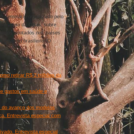
 seminário organizado pelo
com apoio da
Opas
, sobre
odelos adotados nos países
 governo brasileiro. O
mo retirar R$ 2 trilhões da
de gastos em saúde e
s do avanço dos modelos
ca. Entrevista especial com
vado. Entrevista especial