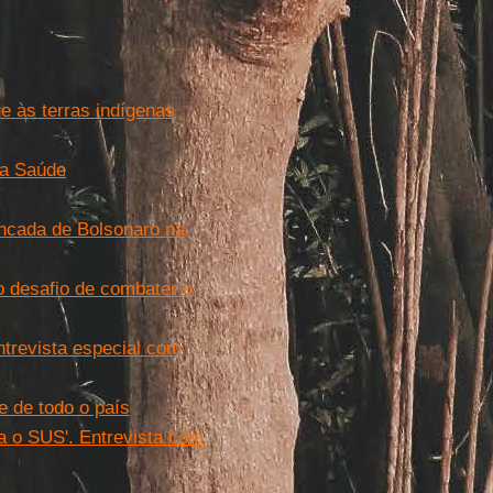
e às terras indígenas
da Saúde
ancada de Bolsonaro na
o desafio de combater o
ntrevista especial com
e de todo o país
a o SUS'. Entrevista com