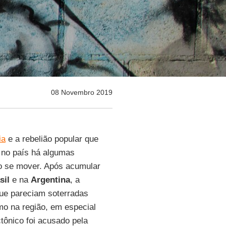
08 Novembro 2019
ia
e a rebelião popular que
s no país há algumas
ião se mover. Após acumular
sil
e na
Argentina
, a
que pareciam soterradas
o na região, em especial
tônico foi acusado pela