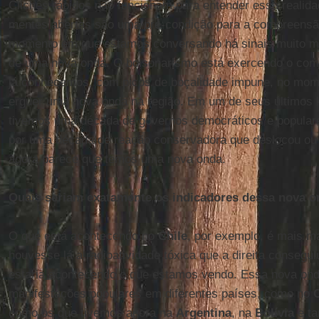
Clichês rápidos não funcionam para entender essa realida
mentes abertas são uma pré-condição para a compreensã
momento em que estamos conversando há sinais muito mai
de uma nova onda. O bolsonarismo está exercendo o com
já conhecemos, com picos de boçalidade impune, no mo
erguer uma nova onda na região. Em um de seus últimos l
tivemos uma década de governos democráticos e populare
por uma década de reação conservadora que deslocou ou
agora parece que temos uma nova onda.
Quais seriam exatamente os indicadores dessa nova 
O que está acontecendo no
Chile
, por exemplo, é mais m
houvesse lá a radioatividade tóxica que a direita consegu
estaria acontecendo o que estamos vendo. Essa nova onda
manifestações populares em diferentes países, como no
como os que tivemos agora na
Argentina
, na
Bolívia
e t