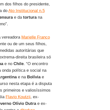
um dos filhos do presidente,
 a do
Ato Institucional n.5
ensura
e da
tortura
na
eno”.
a vereadora
Marielle Franco
ente ou de um seus filhos,
edidas autoritárias que
xtrema-direita brasileira só
na
e no
Chile
. “O encontro
 onda política e social na
rgentina
e na
Bolívia
e
urso nesta etapa é a disputa
 primeiros e valiosíssimos
alia
Flavio Koutzii
, ex-
verno
Olívio
Dutra
e ex-