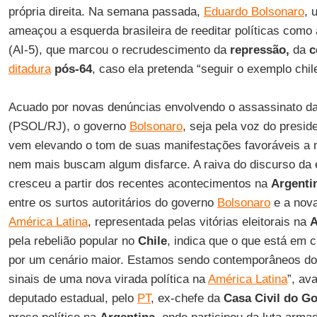
própria direita. Na semana passada,
Eduardo Bolsonaro
, 
ameaçou a esquerda brasileira de reeditar políticas como
(AI-5), que marcou o recrudescimento da
repressão,
da
c
ditadura
pós-64
, caso ela pretenda “seguir o exemplo chil
Acuado por novas denúncias envolvendo o assassinato d
(PSOL/RJ), o governo
Bolsonaro
, seja pela voz do presid
vem elevando o tom de suas manifestações favoráveis a m
nem mais buscam algum disfarce. A raiva do discurso da e
cresceu a partir dos recentes acontecimentos na
Argenti
entre os surtos autoritários do governo
Bolsonaro
e a nova
América Latina
, representada pelas vitórias eleitorais na
A
pela rebelião popular no
Chile
, indica que o que está em c
por um cenário maior. Estamos sendo contemporâneos dos
sinais de uma nova virada política na
América Latina
”, av
deputado estadual, pelo
PT
, ex-chefe da
Casa Civil
do
Go