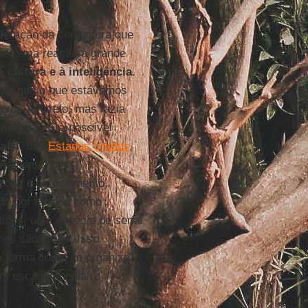
teração da conjuntura que
ver uma reação à grande
 cultura e à inteligência
.
car que o que estávamos
erde-amarelo, mas fazia
mundial. Era possível
asil
, nos
Estados Unidos
,
priamente, uma
icção e entendimento,
ção por termos como
icos, uma espécie de serial
 nos são caros. Isso
a forma como se organiza
em escala mundial.