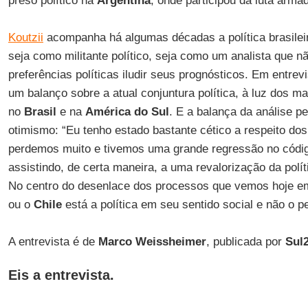
preso político na
Argentina
, onde participou da luta arma
Koutzii
acompanha há algumas décadas a política brasileir
seja como militante político, seja como um analista que 
preferências políticas iludir seus prognósticos. Em entrev
um balanço sobre a atual conjuntura política, à luz dos m
no
Brasil
e na
América do
Sul
. E a balança da análise p
otimismo: “Eu tenho estado bastante cético a respeito dos 
perdemos muito e tivemos uma grande regressão no códi
assistindo, de certa maneira, a uma revalorização da políti
No centro do desenlace dos processos que vemos hoje 
ou o
Chile
está a política em seu sentido social e não o p
A entrevista é de
Marco Weissheimer
, publicada por
Sul
Eis a entrevista.