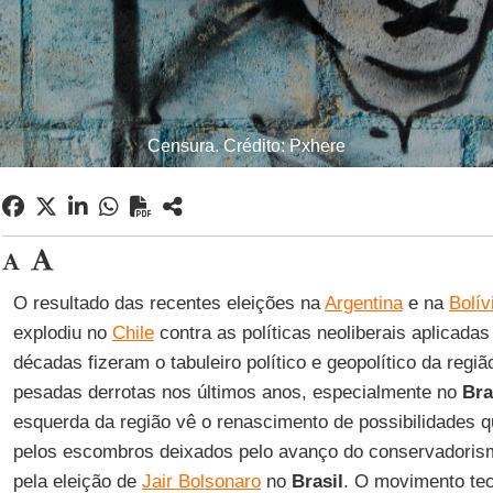
Censura. Crédito: Pxhere
O resultado das recentes eleições na
Argentina
e na
Bolív
explodiu no
Chile
contra as políticas neoliberais aplicada
décadas fizeram o tabuleiro político e geopolítico da reg
pesadas derrotas nos últimos anos, especialmente no
Bra
esquerda da região vê o renascimento de possibilidades 
pelos escombros deixados pelo avanço do conservadorism
pela eleição de
Jair Bolsonaro
no
Brasil
. O movimento tec