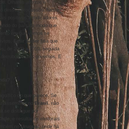
de. Olhares atentos e
o desses processos. Neste
s positivos e indicadores
ando do país do modo que
mento em que vemos se
ivros,
Emir
Sader
fala que
s, de 2000 a 2010, seguida
 derrubou esses governos. E
onda?
agnífico do que parece. Se
iu disseminar no
Brasil
, não
 se distingue por
Chile
, e resultados eleitorais
ambém no
Uruguai
, onde há