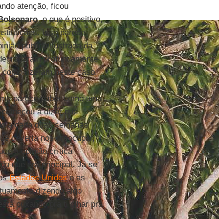
ando atenção, ficou
Bolsonaro
, o que é positivo,
tituições. Isso parece
nião pública ilustrada da
se degradaram profundamente
, como fizeram neste caso.
e me parece caber como uma
, começou a dizer que
ndo a cada duas semanas
que deveria nos preocupar,
o a opinião crítica
o que era principal. Já se
os
Estados Unidos
e as
tuamente dizendo algo
stá puxando pra ti olhar pra