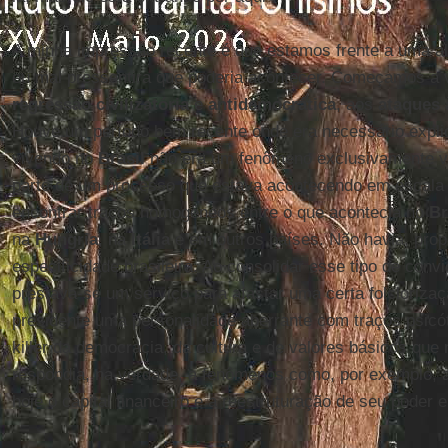
A minha impressão recente é que estamos frente a uma al
eu mal pressentira que poderia acontecer. Começamos a 
regressão
civilizatória
e
antidemocrática
, aos
ataques à
Houve um período bem recente onde era necessário expli
vivendo no
Brasil
não era um fenômeno exclusivamente v
parte de um processo que estava acontecendo em escala 
encontrar traços homogêneos entre o que acontecia no
Br
na
Hungria
, na
Itália
e em outros países. Não havia, pro
especificidade brasileira. Ao consolidar esse tipo de conv
prestava-se um serviço para afastar uma certa folcloriza
presidente uma personalidade aberrante com traços psicót
killer da democracia, da cultura e de valores básicos que
respondia, na verdade, a fenômenos como, por exemplo, 
hoje o capital financeiro e a reestruturação de seu poder 