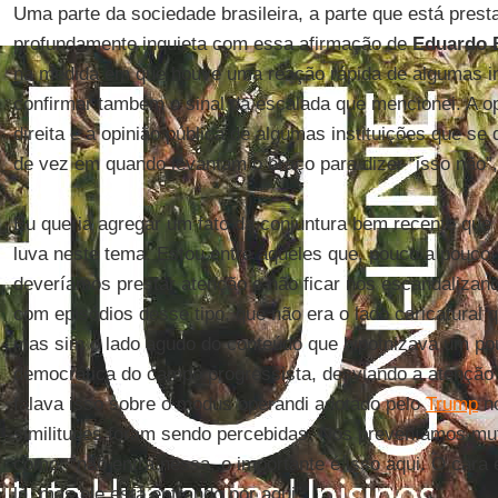
Uma parte da sociedade brasileira, a parte que está prest
profundamente inquieta com essa afirmação de
Eduardo
na medida em que houve uma reação rápida de algumas ins
confirmar também o sinal da escalada que mencionei. A opi
direita e a opinião pública de algumas instituições que 
de vez em quando levantam o braço para dizer “isso não”
Eu queria agregar um fato da conjuntura bem recente qu
luva neste tema. Estou entre aqueles que, pouco a pouco
deveríamos prestar atenção e não ficar nos escandaliza
com episódios desse tipo, que não era o lado caricatural 
mas sim o lado agudo do conteúdo que hipotnizava um pouc
democrática do campo progressista, desviando a atenção d
falava isso sobre o modus operandi adotado pelo
Trump
n
similitudes foram sendo percebidas. Nos preveníamos mu
como: “não entra nessa, o importante é isso aqui. O cara e
lá, mas ele está entrando por aqui”.