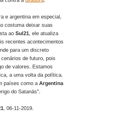
da contra a
ditadura
.
a e argentina em especial,
não costuma deixar suas
ista ao
Sul21
, ele atualiza
ais recentes acontecimentos
ende para um discreto
cenários de futuro, pois
go de valores. Estamos
ca, a uma volta da política.
em países como a
Argentina
erigo do Satanás”.
21
, 06-11-2019.