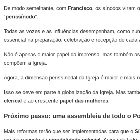
De modo semelhante, com
Francisco
, os sínodos viram 
“
perissínodo
”.
Todas as vozes e as influências desempenham, como nun
essencial na preparação, celebração e recepção de cada 
Não é apenas o maior papel da imprensa, mas também as 
compõem a Igreja.
Agora, a dimensão perissinodal da Igreja é maior e mais r
Isso se deve em parte à globalização da Igreja. Mas tam
clerical
e ao crescente
papel das mulheres
.
Próximo passo: uma assembleia de todo o P
Mais reformas terão que ser implementadas para que o
S
um instrumento da
sinodalidade eclesial
. Acima de tudo,