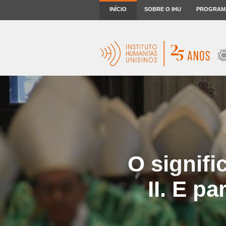
INÍCIO
SOBRE O IHU
PROGRAM
O signifi
II. E p