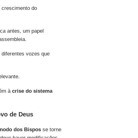
o crescimento do
ca antes, um papel
assembleia.
diferentes vozes que
elevante.
bém à
crise do sistema
ovo de Deus
ínodo dos Bispos
se torne
 deve haver modificações