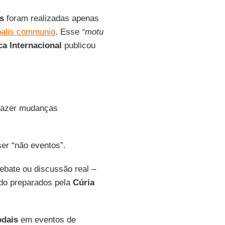
s
foram realizadas apenas
palis communio
. Esse
“motu
a Internacional
publicou
fazer mudanças
er “não eventos”.
ebate ou discussão real –
do preparados pela
Cúria
odais
em eventos de