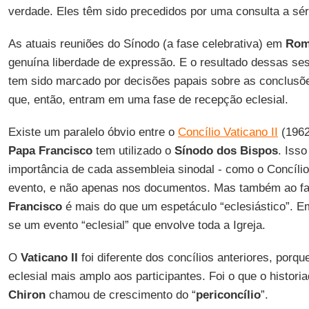
verdade. Eles têm sido precedidos por uma consulta a sério
As atuais reuniões do Sínodo (a fase celebrativa) em
Ro
genuína liberdade de expressão. E o resultado dessas ses
tem sido marcado por decisões papais sobre as conclusõ
que, então, entram em uma fase de recepção eclesial.
Existe um paralelo óbvio entre o
Concílio Vaticano II
(1962
Papa Francisco
tem utilizado o
Sínodo dos Bispos
. Isso
importância de cada assembleia sinodal - como o Concílio
evento, e não apenas nos documentos. Mas também ao fa
Francisco
é mais do que um espetáculo “eclesiástico”. Em
se um evento “eclesial” que envolve toda a Igreja.
O
Vaticano II
foi diferente dos concílios anteriores, por
eclesial mais amplo aos participantes. Foi o que o histori
Chiron
chamou de crescimento do “
periconcílio
”.