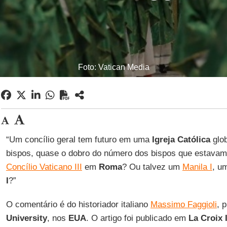
Foto: Vatican Media
“Um concílio geral tem futuro em uma
Igreja Católica
glob
bispos, quase o dobro do número dos bispos que estava
Concílio Vaticano III
em
Roma
? Ou talvez um
Manila I
, u
I
?”
O comentário é do historiador italiano
Massimo Faggioli
, 
University
, nos
EUA
. O artigo foi publicado em
La Croix 