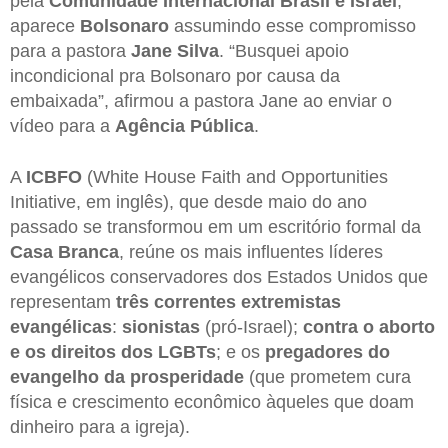
pela
Comunidade Internacional Brasil e Israel
,
aparece
Bolsonaro
assumindo esse compromisso
para a pastora
Jane Silva
. “Busquei apoio
incondicional pra Bolsonaro por causa da
embaixada”, afirmou a pastora Jane ao enviar o
vídeo para a
Agência Pública
.
A
ICBFO
(White House Faith and Opportunities
Initiative, em inglês), que desde maio do ano
passado se transformou em um escritório formal da
Casa Branca
, reúne os mais influentes líderes
evangélicos conservadores dos Estados Unidos que
representam
três correntes extremistas
evangélicas
:
sionistas
(pró-Israel);
contra o aborto
e os direitos dos LGBTs
; e os
pregadores do
evangelho da prosperidade
(que prometem cura
física e crescimento econômico àqueles que doam
dinheiro para a igreja).