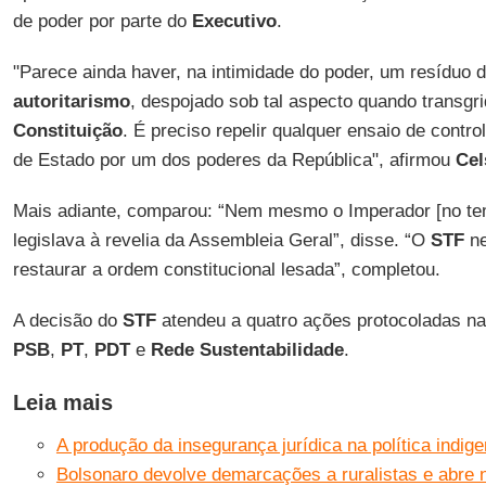
de poder por parte do
Executivo
.
"Parece ainda haver, na intimidade do poder, um resíduo d
autoritarismo
, despojado sob tal aspecto quando transgri
Constituição
. É preciso repelir qualquer ensaio de contr
de Estado por um dos poderes da República", afirmou
Cel
Mais adiante, comparou: “Nem mesmo o Imperador [no tem
legislava à revelia da Assembleia Geral”, disse. “O
STF
ne
restaurar a ordem constitucional lesada”, completou.
A decisão do
STF
atendeu a quatro ações protocoladas na
PSB
,
PT
,
PDT
e
Rede Sustentabilidade
.
Leia mais
A produção da insegurança jurídica na política indige
Bolsonaro devolve demarcações a ruralistas e abre 