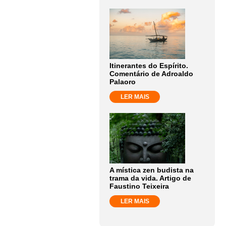
Itinerantes do Espírito.
Comentário de Adroaldo
Palaoro
LER MAIS
A mística zen budista na
trama da vida. Artigo de
Faustino Teixeira
LER MAIS