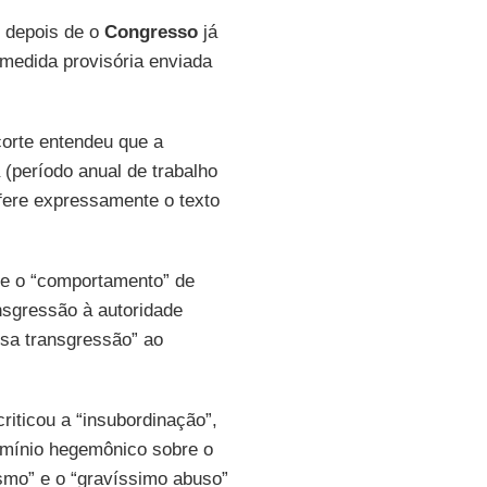
depois de o
Congresso
já
a medida provisória enviada
corte entendeu que a
período anual de trabalho
 fere expressamente o texto
te o “comportamento” de
ansgressão à autoridade
osa transgressão” ao
iticou a “insubordinação”,
domínio hegemônico sobre o
ismo” e o “gravíssimo abuso”