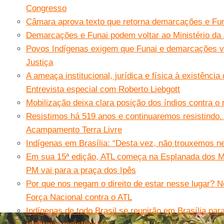
Congresso
Câmara aprova texto que retorna demarcações e Funa
Demarcações e Funai podem voltar ao Ministério da 
Povos Indígenas exigem que Funai e demarcações vo
Justiça
A ameaça institucional, jurídica e física à existênci
Entrevista especial com Roberto Liebgott
Mobilização deixa clara posição dos índios contra o 
Resistimos há 519 anos e continuaremos resistindo.
Acampamento Terra Livre
Indígenas em Brasília: “Desta vez, não trouxemos n
Em sua 15ª edição, ATL começa na Esplanada dos Mi
PM vai para a praça dos Ipês
Por que nos negam o direito de estar nesse lugar? 
Força Nacional contra o ATL
Indígenas de todo Brasil se reunirão em Brasília par