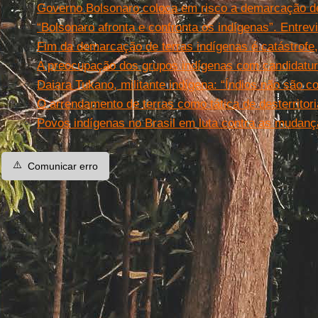
Governo Bolsonaro coloca em risco a demarcação de 
“Bolsonaro afronta e confronta os indígenas”. Entre
Fim da demarcação de terras indígenas é catástrofe,
A preocupação dos grupos indígenas com candidatur
Daiara Tukano, militante indígena: “Índios não são c
O arrendamento de terras como tática de desterritori
Povos indígenas no Brasil em luta contra as mudanç
⚠️
Comunicar erro