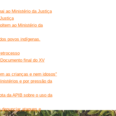
i ao Ministério da Justiça
Justiça
ltem ao Ministério da
a dos povos indígenas.
retrocesso
 Documento final do XV
em as crianças e nem idosos”
nistérios e por pressão da
Nota da APIB sobre o uso da
a denunciar ataques e