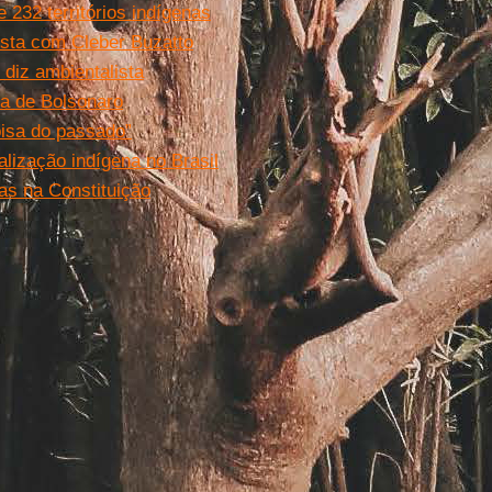
232 territórios indígenas
vista com Cleber Buzatto
 diz ambientalista
a de Bolsonaro
oisa do passado”
alização indígena no Brasil
as na Constituição