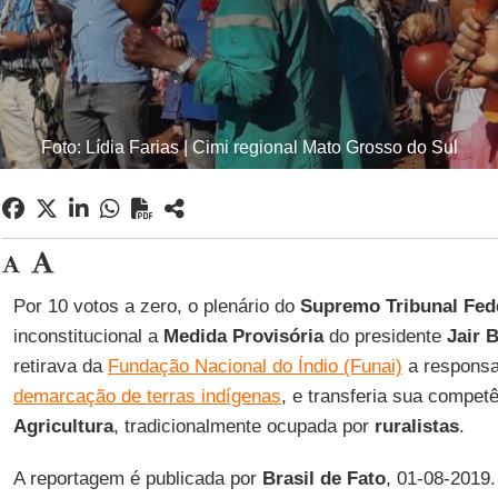
Foto: Lídia Farias | Cimi regional Mato Grosso do Sul
Por 10 votos a zero, o plenário do
Supremo Tribunal Fed
inconstitucional a
Medida Provisória
do presidente
Jair 
retirava da
Fundação Nacional do Índio (Funai)
a responsa
demarcação de terras indígenas
, e transferia sua compet
Agricultura
, tradicionalmente ocupada por
ruralistas
.
A reportagem é publicada por
Brasil de Fato
, 01-08-2019.