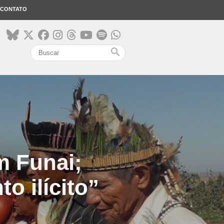
CONTATO
search
 Funai;
o ilícito”