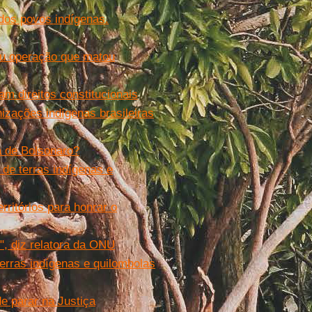
a dos povos indígenas.
ou operação que matou
m direitos constitucionais
zações indígenas brasileiras
a de Bolsonaro?
 de terras indígenas e
ritórios para honrar o
, diz relatora da ONU
erras indígenas e quilombolas
e parar na Justiça