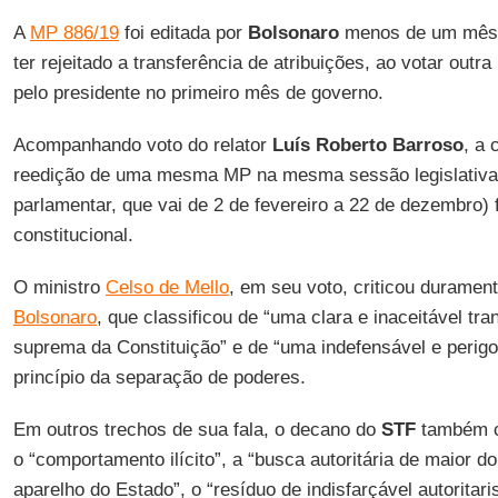
A
MP 886/19
foi editada por
Bolsonaro
menos de um mês 
ter rejeitado a transferência de atribuições, ao votar outr
pelo presidente no primeiro mês de governo.
Acompanhando voto do relator
Luís Roberto Barroso
, a 
reedição de uma mesma MP na mesma sessão legislativa (
parlamentar, que vai de 2 de fevereiro a 22 de dezembro)
constitucional.
O ministro
Celso de Mello
, em seu voto, criticou duramen
Bolsonaro
, que classificou de “uma clara e inaceitável tr
suprema da Constituição” e de “uma indefensável e perig
princípio da separação de poderes.
Em outros trechos de sua fala, o decano do
STF
também cr
o “comportamento ilícito”, a “busca autoritária de maior 
aparelho do Estado”, o “resíduo de indisfarçável autoritar