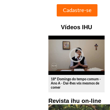
Vídeos IHU
play_circle_outline
18º Domingo do tempo comum -
Ano A - Dai-lhes vós mesmos de
comer
Revista ihu on-line