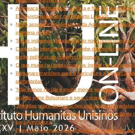
reafirmar resistências
A ameaça institucional, jurídica e física à existênci
Entrevista especial com Roberto Liebgott
Novo assessor do Ministério da Agricultura comand
indígena no MS
Terras indígenas: mudanças do novo governo esvazia
Comissão Interamericana recebe denúncias de organi
sobre políticas do governo Bolsonaro
O que muda (ou sobra) para os índios com a reform
Bolsonaro transfere para a Agricultura a demarcação
quilombolas
'Não vamos recuar e muito menos entregar nossos ter
acordo entre Bolsonaro e seus coronéis'
"Medidas sobre demarcações indígenas são racistas"
Entidades criticam transferência da demarcação de t
para Agricultura
Plano de Bolsonaro para demarcações indígenas pod