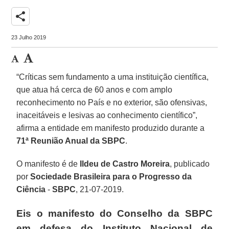
share
23 Julho 2019
“Críticas sem fundamento a uma instituição científica,
que atua há cerca de 60 anos e com amplo
reconhecimento no País e no exterior, são ofensivas,
inaceitáveis e lesivas ao conhecimento científico”,
afirma a entidade em manifesto produzido durante a
71ª Reunião Anual da SBPC
.
O manifesto é de
Ildeu de Castro Moreira
, publicado
por
Sociedade Brasileira para o Progresso da
Ciência
-
SBPC
, 21-07-2019.
Eis o manifesto do Conselho da SBPC
em defesa do Instituto Nacional de