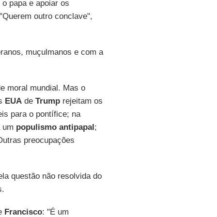
 o papa e apoiar os
 "Querem outro conclave",
eranos, muçulmanos e com a
de moral mundial. Mas o
os
EUA
de
Trump
rejeitam os
 ​​para o pontífice; na
la um
populismo antipapal
;
 Outras preocupações
ela questão não resolvida do
s.
de
Francisco
: "É um