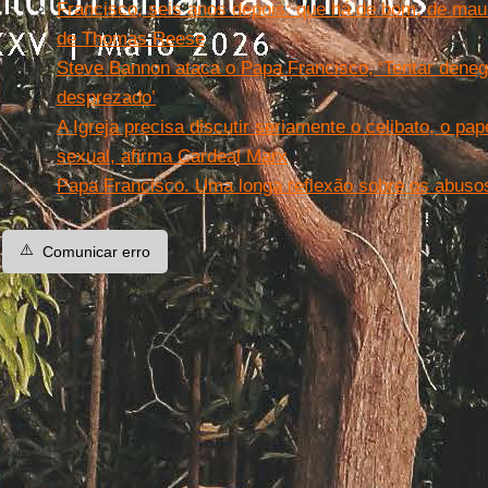
Francisco, seis anos depois: que há de bom, de mau 
de Thomas Reese
Steve Bannon ataca o Papa Francisco, ‘Tentar denegr
desprezado’
A Igreja precisa discutir seriamente o celibato, o pa
sexual, afirma Cardeal Marx
Papa Francisco. Uma longa reflexão sobre os abusos
⚠️
Comunicar erro