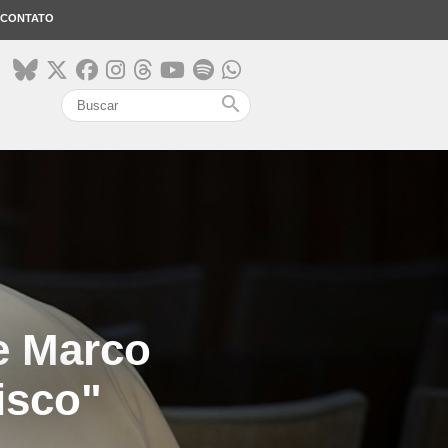
CONTATO
search
de Marco
cisco"