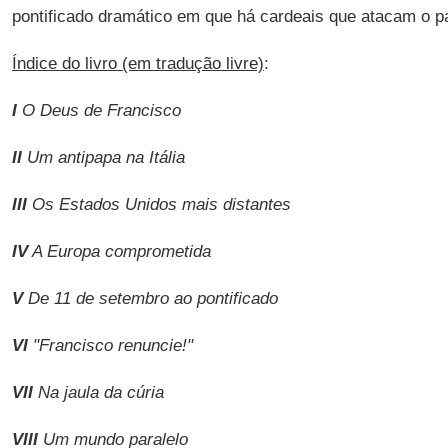
pontificado dramático em que há cardeais que atacam o p
Índice do livro (em tradução livre)
:
I
O Deus de Francisco
II
Um antipapa na Itália
III
Os Estados Unidos mais distantes
IV
A Europa comprometida
V
De 11 de setembro ao pontificado
VI
"Francisco renuncie!"
VII
Na jaula da cúria
VIII
Um mundo paralelo