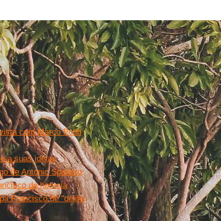
vista com Marco Politi
e a suas ideias
igo de Antonio Spadaro
ancisco de heresia
 Francisco de ''delito