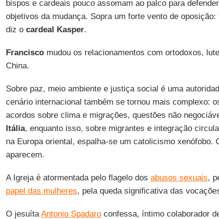
bispos e cardeais pouco assomam ao palco para defender
objetivos da mudança. Sopra um forte vento de oposição:
diz o
cardeal Kasper
.
Francisco
mudou os relacionamentos com ortodoxos, lut
China.
Sobre paz, meio ambiente e justiça social é uma autorida
cenário internacional também se tornou mais complexo: 
acordos sobre clima e migrações, questões não negociáveis
Itália
, enquanto isso, sobre migrantes e integração circu
na Europa oriental, espalha-se um catolicismo xenófobo.
aparecem.
A Igreja é atormentada pelo flagelo dos
abusos sexuais
, p
papel das mulheres
, pela queda significativa das vocaçõe
O jesuíta
Antonio Spadaro
confessa, íntimo colaborador 