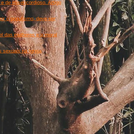
e de misericordioso. Artigo
ir o populismo, deve ser
pel das mulheres e a moral
 sexuais na Igreja