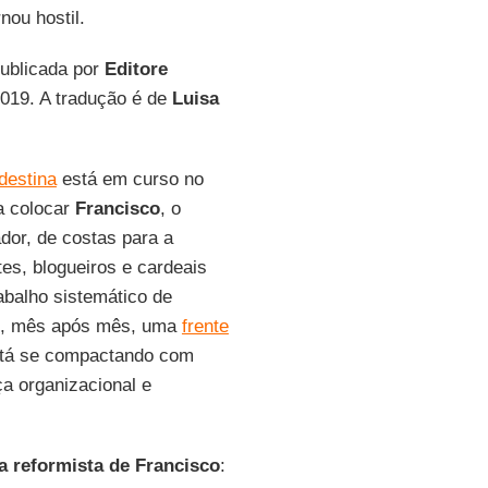
nou hostil.
publicada por
Editore
2019. A tradução é de
Luisa
destina
está em curso no
a colocar
Francisco
, o
ador, de costas para a
es, blogueiros e cardeais
balho sistemático de
e, mês após mês, uma
frente
tá se compactando com
ça organizacional e
ha reformista de Francisco
: