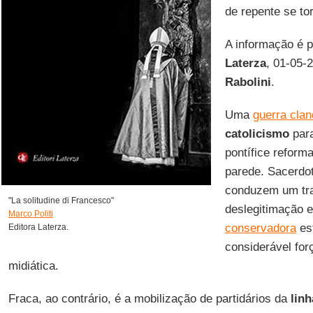
de repente se tor
A informação é 
Laterza
, 01-05-
Rabolini
.
Uma
guerra clan
catolicismo
par
pontífice reform
parede. Sacerdot
conduzem um tra
"La solitudine di Francesco"
deslegitimação 
Marco Politi
conservadora
es
Editora Laterza.
considerável for
midiática.
Fraca, ao contrário, é a mobilização de partidários da
lin