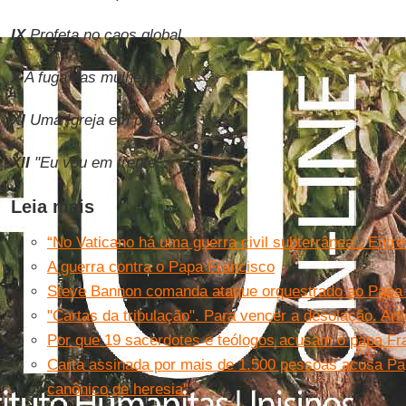
IX
Profeta no caos global
X
A fuga das mulheres
XI
Uma Igreja em perigo
XII
"Eu vou em frente"
Leia mais
“No Vaticano há uma guerra civil subterrânea”. Entre
A guerra contra o Papa Francisco
Steve Bannon comanda ataque orquestrado ao Papa 
"Cartas da tribulação". Para vencer a desolação. Art
Por que 19 sacerdotes e teólogos acusam o papa Fr
Carta assinada por mais de 1.500 pessoas acusa Papa
canônico de heresia''