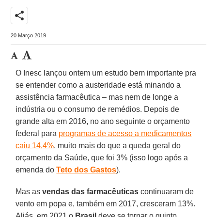
share
20 Março 2019
O Inesc lançou ontem um estudo bem importante pra
se entender como a austeridade está minando a
assistência farmacêutica – mas nem de longe a
indústria ou o consumo de remédios. Depois de
grande alta em 2016, no ano seguinte o orçamento
federal para
programas de acesso a medicamentos
caiu 14,4%
, muito mais do que a queda geral do
orçamento da Saúde, que foi 3% (isso logo após a
emenda do
Teto dos Gastos
).
Mas as
vendas das farmacêuticas
continuaram de
vento em popa e, também em 2017, cresceram 13%.
Aliás, em 2021 o
Brasil
deve se tornar o quinto