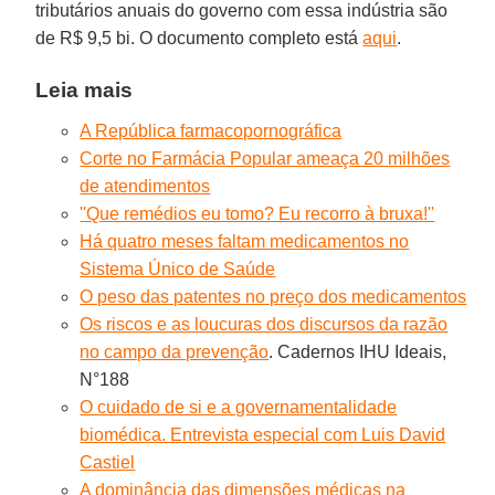
tributários anuais do governo com essa indústria são
de R$ 9,5 bi. O documento completo está
aqui
.
Leia mais
A República farmacopornográfica
Corte no Farmácia Popular ameaça 20 milhões
de atendimentos
''Que remédios eu tomo? Eu recorro à bruxa!''
Há quatro meses faltam medicamentos no
Sistema Único de Saúde
O peso das patentes no preço dos medicamentos
Os riscos e as loucuras dos discursos da razão
no campo da prevenção
. Cadernos IHU Ideais,
N°188
O cuidado de si e a governamentalidade
biomédica. Entrevista especial com Luis David
Castiel
A dominância das dimensões médicas na