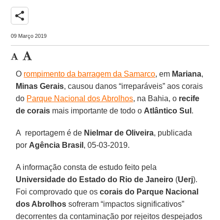
share
09 Março 2019
O
rompimento da barragem da Samarco
, em
Mariana
,
Minas Gerais
, causou danos “irreparáveis” aos corais
do
Parque Nacional dos Abrolhos
, na Bahia, o
recife
de corais
mais importante de todo o
Atlântico Sul
.
A reportagem é de
Nielmar de Oliveira
, publicada
por
Agência Brasil
, 05-03-2019.
A informação consta de estudo feito pela
Universidade do Estado do Rio de Janeiro
(
Uerj
).
Foi comprovado que os
corais do Parque Nacional
dos Abrolhos
sofreram “impactos significativos”
decorrentes da contaminação por rejeitos despejados