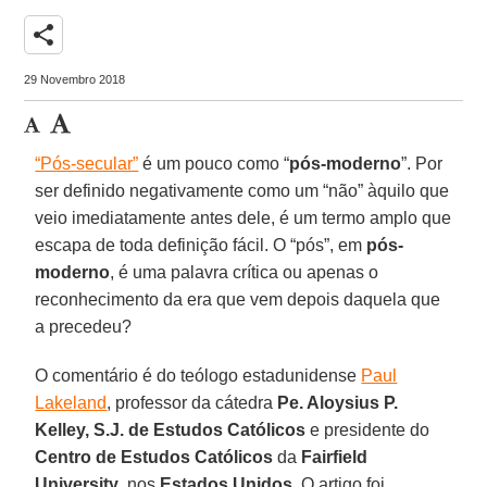
share
29 Novembro 2018
“Pós-secular”
é um pouco como “
pós-moderno
”. Por
ser definido negativamente como um “não” àquilo que
veio imediatamente antes dele, é um termo amplo que
escapa de toda definição fácil. O “pós”, em
pós-
moderno
, é uma palavra crítica ou apenas o
reconhecimento da era que vem depois daquela que
a precedeu?
O comentário é do teólogo estadunidense
Paul
Lakeland
, professor da cátedra
Pe. Aloysius P.
Kelley, S.J. de Estudos Católicos
e presidente do
Centro de Estudos Católicos
da
Fairfield
University
, nos
Estados Unidos
. O artigo foi