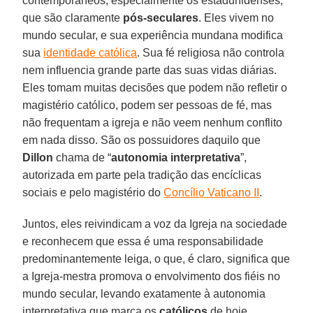
contemporâneos, especialmente os estadunidenses,
que são claramente
pós-seculares
. Eles vivem no
mundo secular, e sua experiência mundana modifica
sua
identidade católica
. Sua fé religiosa não controla
nem influencia grande parte das suas vidas diárias.
Eles tomam muitas decisões que podem não refletir o
magistério católico, podem ser pessoas de fé, mas
não frequentam a igreja e não veem nenhum conflito
em nada disso. São os possuidores daquilo que
Dillon
chama de “
autonomia interpretativa
”,
autorizada em parte pela tradição das encíclicas
sociais e pelo magistério do
Concílio Vaticano II
.
Juntos, eles reivindicam a voz da Igreja na sociedade
e reconhecem que essa é uma responsabilidade
predominantemente leiga, o que, é claro, significa que
a Igreja-mestra promova o envolvimento dos fiéis no
mundo secular, levando exatamente à autonomia
interpretativa que marca os
católicos
de hoje.