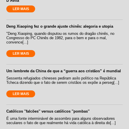
D’Ávila
LER MAIS
Deng Xiaoping fez o grande ajuste chinês: alegoria e utopia
"Deng Xiaoping, quando disputou os rumos do dragão chinês, no
Congresso do PC Chinês de 1982, para o bem e para o mal,
convence[...]
LER MAIS
Um lembrete da China de que a “guerra aos cristãos” é mundial
Sessenta refugiados chineses pediram asilo político na República
Tcheca dizendo que o fato de serem cristãos os expõe a perseg[...]
LER MAIS
Católicos ''falcões'' versus católicos ''pombas''
É uma fonte interminável de assombro para alguns observadores
seculares o fato de que realmente há vida católica à direita do[...]