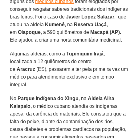
alguns dos
médicos cubanos
foram elogiados por
conseguir resgatar saberes tradicionais dos indígenas
brasileiros. Foi o caso de
Javier Lopez Salazar
, que
atuou na aldeia
Kumenê,
na
Reserva Uaçá,
em
Oiapoque
, a 590 quilômetros de
Macapá (AP).
Ele ajudou a criar uma horta comunitária medicinal.
Algumas aldeias, como a
Tupiniquim Irajá,
localizada a 12 quilômetros do centro
de
Aracruz
(ES), passaram a ter pela primeira vez um
médico para atendimento exclusivo e em tempo
integral.
No
Parque Indígena do Xingu
, na
Al
deia Aiha
Kalapalo,
o médico cubano atendia os indígenas
apesar da carência de materiais. Ele constatou que a
falta do peixe, diante da contaminação dos rios,
causa diabetes e problemas cardíacos na população,
que passou a consumir alimentos baseados em