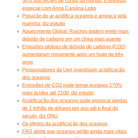
50% dos recifes de corais do mundo. Entrevista
especial com Anna Carolina Lobo
Poluição do ar acidifica oceanos e ameaça vida
marinha, diz estudo
Aquecimento Global: Riachos podem emitir mais
dióxido de carbono em um clima mais quente
Emissões globais de dióxido de carbono (CO2)
aumentaram novamente após um hiato de três
anos
Pesquisadores da Uerj investigam acidificação
dos oceanos
Emissões de CO2 pode tornar oceanos 170%
mais ácidos até 2100, diz estudo
Acidificação dos oceanos pode provocar perdas
de 1 trilhão de dólares por ano até o final do
século, diz ONU
Os efeitos da acidificação dos oceanos
FAO alerta que oceanos serão ainda mais vitais