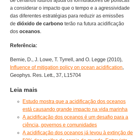
de cenários futuros ajuda os formuladores de políticas
a considerar o impacto que o tempo e a agressividade
das diferentes estratégias para reduzir as emissões
de
dióxido de carbono
terão na futura acidificação
dos
oceanos
.
Referência:
Bernie, D., J. Lowe, T. Tyrrell, and O. Legge (2010),
Influence of mitigation policy on ocean acidification
,
Geophys. Res. Lett., 37, L15704
Leia mais
Estudo mostra que a acidificação dos oceanos
está causando grande impacto na vida marinha
A acidificação dos oceanos é um desafio para a
ciência, governos e comunidades
A acidificação dos oceanos já levou à extinção de