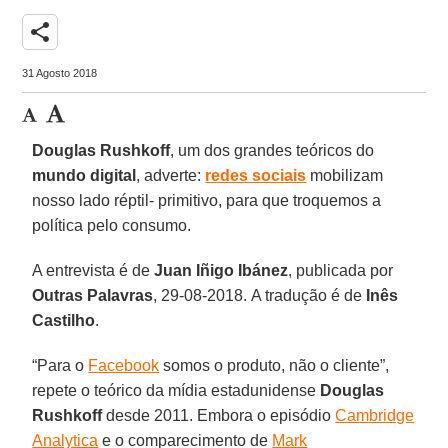
share
31 Agosto 2018
Douglas Rushkoff
, um dos grandes teóricos do
mundo digital
, adverte:
redes sociais
mobilizam
nosso lado réptil- primitivo, para que troquemos a
política pelo consumo.
A entrevista é de
Juan Iñigo Ibánez
, publicada por
Outras Palavras
, 29-08-2018. A tradução é de
Inês
Castilho
.
“Para o
Facebook
somos o produto, não o cliente”,
repete o teórico da mídia estadunidense
Douglas
Rushkoff
desde 2011. Embora o episódio
Cambridge
Analytica
e o comparecimento de
Mark