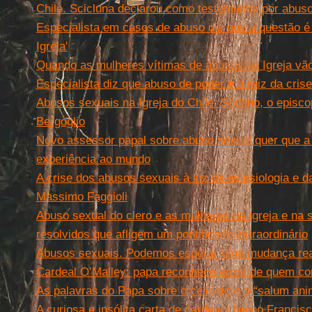
Chile. Scicluna declarou como testemunha por abuso
Especialista em casos de abuso diz que a questão 
Igreja'
Quando as mulheres vítimas de abusos na Igreja vão
Especialista diz que abuso de poder é a raiz da cris
Abusos sexuais na Igreja do Chile: Sodano, o episco
Bergoglio
Novo assessor papal sobre abuso sexual quer que a 
experiência ao mundo
A crise dos abusos sexuais à luz da eclesiologia e da
Massimo Faggioli
Abuso sexual do clero e as mulheres na Igreja e na
resolvidos que afligem um pontificado extraordinário
Abusos sexuais. Podemos esperar uma mudança real
Cardeal O’Malley: papa reconhece erros de quem co
As palavras do Papa sobre o celibato e a “salum an
A curiosa e insólita carta de cardeal chileno Francis