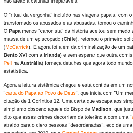
não afeito a calúnias irreparáveis.
O "ritual da vergonha" incluído nas viagens papais, com o
transtornado os abusados e as abusadas, tomou o caminho 
O
Papa
menos "canonista" da história aceitou sem medo 
massa de um episcopado (
Chile
), retomou o primeiro soli
(
McCarrick
). E agora foi além da criminalização de um pa
Bento XVI
com a
Irlanda
) e sem esperar que outra comis
Pell
na
Austrália
) forneça detalhes que agora todo mundo
estatística.
Agora a leitura sistêmica chegou e está contida em um no
"
carta do Papa ao Povo de Deus
", que inicia com "Um me
citação de 1 Coríntios 12. Uma carta que escapa aos si
simplismo obsceno aquele do Bispo de
Madison
, que jus
dito que esses crimes decorriam da tolerância com uma "
atraído para o clero pessoas "desordenadas", eco de uma