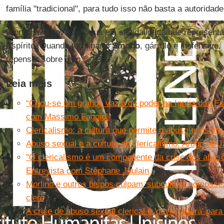
família "tradicional", para tudo isso não basta a autoridade
É preciso o povo de Deus e a sinodalidade que represent
Espírito. Quando terminar o
Sínodo
, gárrulo e inofensivo,
repensar sobre isso.
Leia mais
“Criou-se um grande vazio de poder na Igreja dos Es
com Massimo Faggioli
Clericalismo: a cultura que permite o abuso e insist
Abuso sexual e a cultura do clericalismo. Artigo de 
''O clericalismo é um componente da crise dos abusos
Entrevista com Stéphane Joulain
Morlino e outros bispos culpam 'subcultura homossex
clero
A crise de abuso sexual clerical é 'devastadora' para 