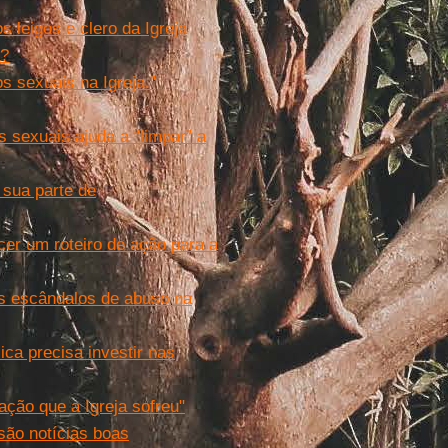
 leigos e clero da Igreja
a?
 sexuais na Igreja.''
 sexuais ajuda a “limpar” a
 sua parte de
cer um roteiro de ação para a
os escândalos de abuso na
ca precisa investir nas
ção que a Igreja sofreu"
são notícias boas