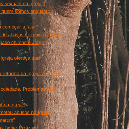
s sexuais na Igreja
é 'quem somos enquanto
 começar a falar?
e de abusos sexuais na Igreja
pado chileno e Jorge
Igreja ofereça sua
 reforma da Igreja. Artigo de
 sociedade. Problemas não
 na Igreja?
meteu abusos na Igreja
imarum”
co Javier Erràzuriz