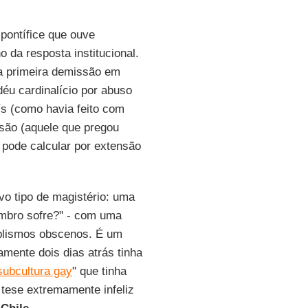
 pontífice que ouve
da resposta institucional.
a primeira demissão em
déu cardinalício por abuso
ís (como havia feito com
são (aquele que pregou
 pode calcular por extensão
vo tipo de magistério: uma
mbro sofre?" - com uma
mplismos obscenos. É um
tamente dois dias atrás tinha
subcultura gay
" que tinha
 tese extremamente infeliz