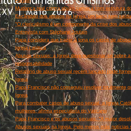
Parolin
Mudança real contra abuso começa com estrutura dos
Escândalo dos abusos na Igreja: um beco sem saíd
''O clericalismo é um componente da crise dos abusos
Entrevista com Stéphane Joulain
Papa considera que trazer à tona os casos de abusos
Igreja católica
Abusos sexuais: a Igreja deve questionar-se sobre a
responsabilidade
Relatório de abuso sexual recém lançado pode forne
Igreja
Papa Francisco não conseguiu resolver totalmente 
Igreja
Para combater casos de abuso sexual, a Igreja Católi
mulheres, afirma especialista do Vaticano
Papa Francisco e os abusos sexuais: "A maior desola
Abusos sexuais na Igreja. Pelo menos más notícias 