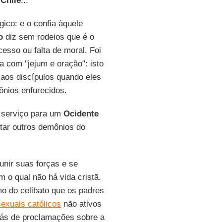
o
Chile
...
gico: e o confia àquele
o
diz sem rodeios que é o
esso ou falta de moral. Foi
a com "jejum e oração": isto
os discípulos quando eles
nios enfurecidos.
 serviço para um
Ocidente
tar outros demônios do
unir suas forças e se
m o qual não há vida cristã.
mo do celibato que os padres
exuais católicos
não ativos
rás de proclamações sobre a