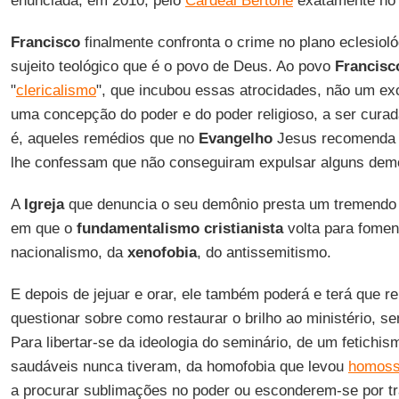
enunciada, em 2010, pelo
Cardeal Bertone
exatamente n
Francisco
finalmente confronta o crime no plano eclesioló
sujeito teológico que é o povo de Deus. Ao povo
Francisc
"
clericalismo
", que incubou essas atrocidades, não um exc
uma concepção do poder e do poder religioso, a ser curad
é, aqueles remédios que no
Evangelho
Jesus recomenda a
lhe confessam que não conseguiram expulsar alguns demô
A
Igreja
que denuncia o seu demônio presta um tremendo
em que o
fundamentalismo cristianista
volta para fomen
nacionalismo, da
xenofobia
, do antissemitismo.
E depois de jejuar e orar, ele também poderá e terá que re
questionar sobre como restaurar o brilho ao ministério, se
Para libertar-se da ideologia do seminário, de um fetichis
saudáveis nunca tiveram, da homofobia que levou
homoss
a procurar sublimações no poder ou esconderem-se por t