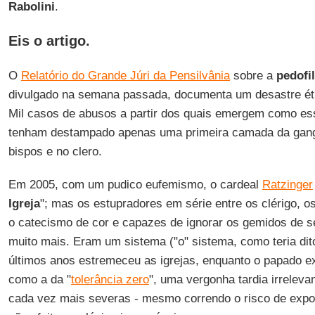
Rabolini
.
Eis o artigo.
O
Relatório do Grande Júri da Pensilvânia
sobre a
pedofil
divulgado na semana passada, documenta um desastre ét
Mil casos de abusos a partir dos quais emergem como es
tenham destampado apenas uma primeira camada da gang
bispos e no clero.
Em 2005, com um pudico eufemismo, o cardeal
Ratzinger
Igreja
"; mas os estupradores em série entre os clérigo, o
o catecismo de cor e capazes de ignorar os gemidos de se
muito mais. Eram um sistema ("o" sistema, como teria di
últimos anos estremeceu as igrejas, enquanto o papado 
como a da "
tolerância zero
", uma vergonha tardia irreleva
cada vez mais severas - mesmo correndo o risco de expo