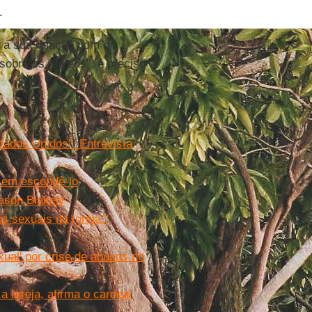
.
a a sua relação com o
 sobre os "jovens", é preciso
tados Unidos”. Entrevista
e em escondê-lo
Jason Blakely
 sexuais na Igreja.''
ual' por crise de abusos no
a Igreja, afirma o cardeal