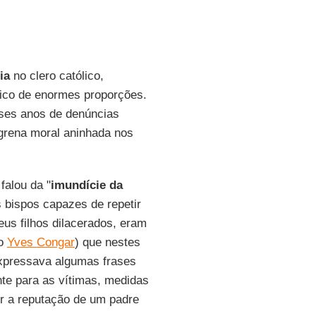
ia
no clero católico,
ico de enormes proporções.
ses anos de denúncias
rena moral aninhada nos
falou da "
imundície da
s bispos capazes de repetir
us filhos dilacerados, eram
to
Yves Congar
) que nestes
expressava algumas frases
nte para as vítimas, medidas
r a reputação de um padre