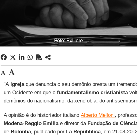
Foto: PxHere
"A
Igreja
que denuncia o seu demônio presta um tremendo
um Ocidente em que o
fundamentalismo cristianista
vol
demônios do nacionalismo, da xenofobia, do antissemitis
A opinião é do historiador italiano
Alberto Melloni
, profess
Modena-Reggio Emilia
e diretor da
Fundação de Ciência
de
Bolonha
,
publicado por
La Repubblica
, em 21-08-2018