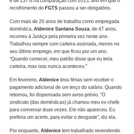
é de 237% na comparação com 2015, ano em que o
recolhimento do
FGTS
passou a ser obrigatório.
Com mais de 20 anos de trabalho como empregada
doméstica,
Aldenice Santana Souza
, de 47 anos,
recorreu à Justiça pela primeira vez neste ano.
Trabalhou sempre com carteira assinada, menos no
seu último emprego, em que ficou por um ano.
“Quando comecei, meu patrão disse que eu teria
carteira, mas isso nunca aconteceu.”
Em fevereiro,
Aldenice
tirou férias sem receber o
pagamento adicional de um terço do salário. Quando
retornou, foi dispensada sem aviso prévio. “O
sindicato (das domésticas) já chamou meu ex-chefe
para conversar duas vezes. Ele não apareceu. Eu
preferia um acerto, para evitar o desgaste”, diz ela.
Por enquanto,
Aldenice
tem trabalhado revendendo