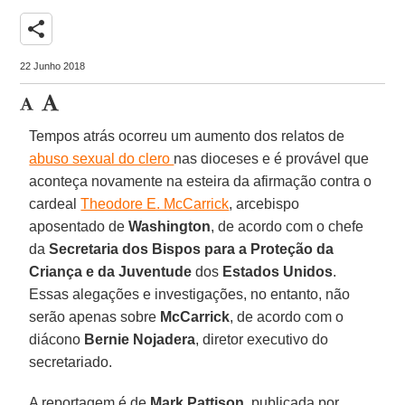
share
22 Junho 2018
Tempos atrás ocorreu um aumento dos relatos de
abuso sexual do clero
nas dioceses e é provável que
aconteça novamente na esteira da afirmação contra o
cardeal
Theodore E. McCarrick
, arcebispo
aposentado de
Washington
, de acordo com o chefe
da
Secretaria dos Bispos para a Proteção da
Criança e da Juventude
dos
Estados Unidos
.
Essas alegações e investigações, no entanto, não
serão apenas sobre
McCarrick
, de acordo com o
diácono
Bernie Nojadera
, diretor executivo do
secretariado.
A reportagem é de
Mark Pattison
, publicada por