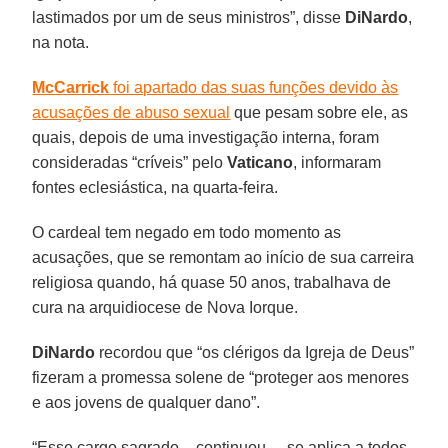
lastimados por um de seus ministros”, disse
DiNardo
,
na nota.
McCarrick
foi apartado das suas funções devido às
acusações de abuso sexual
que pesam sobre ele, as
quais, depois de uma investigação interna, foram
consideradas “críveis” pelo
Vaticano
, informaram
fontes eclesiástica, na quarta-feira.
O cardeal tem negado em todo momento as
acusações, que se remontam ao início de sua carreira
religiosa quando, há quase 50 anos, trabalhava de
cura na arquidiocese de Nova Iorque.
DiNardo
recordou que “os clérigos da Igreja de Deus”
fizeram a promessa solene de “proteger aos menores
e aos jovens de qualquer dano”.
“Esse cargo sagrado – continuou –, se aplica a todos