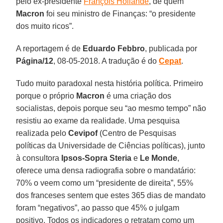
pelo ex-presidente
François Hollande
, de quem
Macron
foi seu ministro de Finanças: “o presidente
dos muito ricos”.
A reportagem é de
Eduardo Febbro
, publicada por
Página/12
, 08-05-2018. A tradução é do
Cepat
.
Tudo muito paradoxal nesta história política. Primeiro
porque o próprio
Macron
é uma criação dos
socialistas, depois porque seu “ao mesmo tempo” não
resistiu ao exame da realidade. Uma pesquisa
realizada pelo
Cevipof
(Centro de Pesquisas
políticas da Universidade de Ciências políticas), junto
à consultora
Ipsos-Sopra Steria
e
Le Monde
,
oferece uma densa radiografia sobre o mandatário:
70% o veem como um “presidente de direita”, 55%
dos franceses sentem que estes 365 dias de mandato
foram “negativos”, ao passo que 45% o julgam
positivo. Todos os indicadores o retratam como um