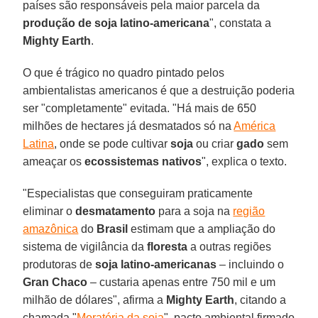
países são responsáveis pela maior parcela da
produção de soja latino-americana
", constata a
Mighty Earth
.
O que é trágico no quadro pintado pelos
ambientalistas americanos é que a destruição poderia
ser "completamente" evitada. "Há mais de 650
milhões de hectares já desmatados só na
América
Latina
, onde se pode cultivar
soja
ou criar
gado
sem
ameaçar os
ecossistemas nativos
", explica o texto.
"Especialistas que conseguiram praticamente
eliminar o
desmatamento
para a soja na
região
amazônica
do
Brasil
estimam que a ampliação do
sistema de vigilância da
floresta
a outras regiões
produtoras de
soja latino-americanas
– incluindo o
Gran Chaco
– custaria apenas entre 750 mil e um
milhão de dólares", afirma a
Mighty Earth
, citando a
chamada "
Moratória da soja
", pacto ambiental firmado