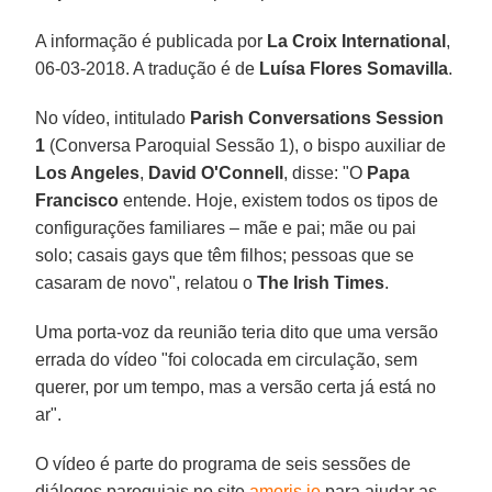
A informação é publicada por
La Croix International
,
06-03-2018. A tradução é de
Luísa Flores Somavilla
.
No vídeo, intitulado
Parish Conversations Session
1
(Conversa Paroquial Sessão 1), o bispo auxiliar de
Los Angeles
,
David
O'Connell
, disse: "O
Papa
Francisco
entende. Hoje, existem todos os tipos de
configurações familiares – mãe e pai; mãe ou pai
solo; casais gays que têm filhos; pessoas que se
casaram de novo", relatou o
The Irish Times
.
Uma porta-voz da reunião teria dito que uma versão
errada do vídeo "foi colocada em circulação, sem
querer, por um tempo, mas a versão certa já está no
ar".
O vídeo é parte do programa de seis sessões de
diálogos paroquiais no site
amoris.ie
para ajudar as