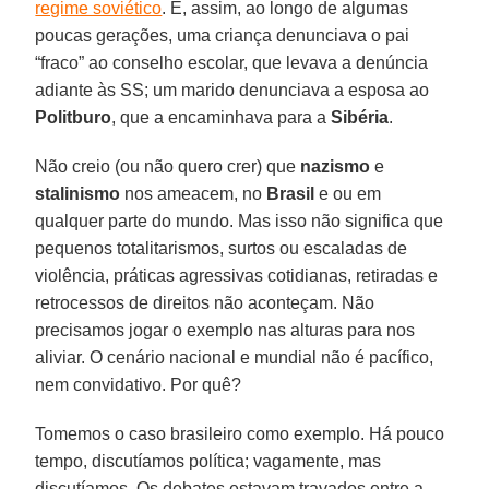
regime soviético
. E, assim, ao longo de algumas
poucas gerações, uma criança denunciava o pai
“fraco” ao conselho escolar, que levava a denúncia
adiante às SS; um marido denunciava a esposa ao
Politburo
, que a encaminhava para a
Sibéria
.
Não creio (ou não quero crer) que
nazismo
e
stalinismo
nos ameacem, no
Brasil
e ou em
qualquer parte do mundo. Mas isso não significa que
pequenos totalitarismos, surtos ou escaladas de
violência, práticas agressivas cotidianas, retiradas e
retrocessos de direitos não aconteçam. Não
precisamos jogar o exemplo nas alturas para nos
aliviar. O cenário nacional e mundial não é pacífico,
nem convidativo. Por quê?
Tomemos o caso brasileiro como exemplo. Há pouco
tempo, discutíamos política; vagamente, mas
discutíamos. Os debates estavam travados entre a