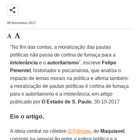
share
08 Novembro 2017
"No fim das contas, a moralização das pautas
políticas não passa de cortina de fumaça para a
intolerância
e o
autoritarismo
", escreve
Felipe
Pimentel
, historiador e psicanalista, que analisa o
impacto de temas morais na política e afirma também:
a moralização de pautas políticas é cortina de fumaça
para o autoritarismo e a intolerância, em artigo
publicado por
O Estado de S. Paulo
, 30-10-2017
Eis o artigo.
A ideia central no célebre
O Príncipe
, de
Maquiavel
,
consiste na separação entre a esfera política e a