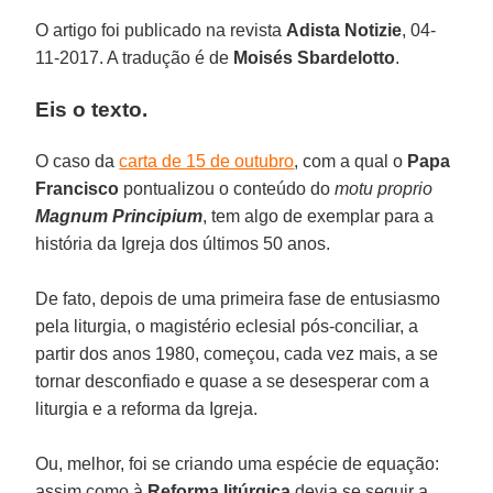
O artigo foi publicado na revista
Adista Notizie
, 04-
11-2017. A tradução é de
Moisés Sbardelotto
.
Eis o texto.
O caso da
carta de 15 de outubro
, com a qual o
Papa
Francisco
pontualizou o conteúdo do
motu proprio
Magnum Principium
, tem algo de exemplar para a
história da Igreja dos últimos 50 anos.
De fato, depois de uma primeira fase de entusiasmo
pela liturgia, o magistério eclesial pós-conciliar, a
partir dos anos 1980, começou, cada vez mais, a se
tornar desconfiado e quase a se desesperar com a
liturgia e a reforma da Igreja.
Ou, melhor, foi se criando uma espécie de equação:
assim como à
Reforma litúrgica
devia se seguir a