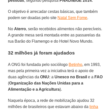
pessoas
, segundo pesquisa
PNAD/IBGE 2014.
O objetivo é arrecadar cestas básicas, que também
podem ser doadas pelo site
Natal Sem Fome
.
No
Aterro
, serão recebidos alimentos não perecíveis.
A grande mesa será montada entre as passarelas da
rua Barão do Flamengo e do Hotel Novo Mundo.
32 milhões já foram ajudados
A ONG foi fundada pelo sociólogo
Betinho
, em 1993,
mas pela primeira vez a iniciativa terá o apoio de
duas agências da
ONU:
a
Unesco no Brasil
e a
FAO
(
Organização das Nações Unidas para a
Alimentação e a Agricultura
).
Naquela época, a rede de mobilização ajudou 32
milhões de brasileiros que estavam abaixo da
linha