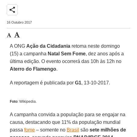
share
16 Outubro 2017
A ONG
Ação da Cidadania
retoma neste domingo
(15) a campanha
Natal Sem Fome
, dez anos após a
última edição. O evento ocorrerá das 10h às 12h no
Aterro do Flamengo
.
A reportagem é publicada por
G1
, 13-10-2017.
Foto
: Wikipedia.
A campanha convida a população para se engajar na
causa, destacando que 11% da população mundial
passa
fome
– somente no
Brasil
são
sete milhões de