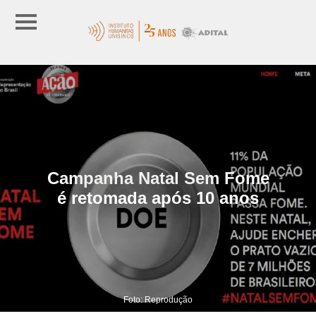
Campanha Natal Sem Fome
é retomada após 10 anos
Foto: Reprodução