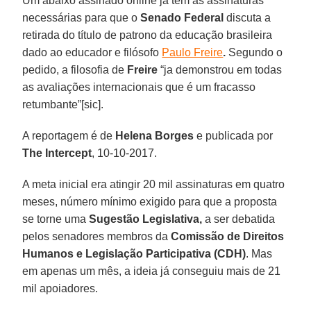
Um abaixo assinado online já tem as assinaturas
necessárias para que o
Senado Federal
discuta a
retirada do título de patrono da educação brasileira
dado ao educador e filósofo
Paulo Freire
.
Segundo o
pedido, a filosofia de
Freire
“ja demonstrou em todas
as avaliações internacionais que é um fracasso
retumbante”[sic].
A reportagem é de
Helena Borges
e publicada por
The Intercept
, 10-10-2017.
A meta inicial era atingir 20 mil assinaturas em quatro
meses, número mínimo exigido para que a proposta
se torne uma
Sugestão Legislativa,
a ser debatida
pelos senadores membros da
Comissão de Direitos
Humanos e Legislação Participativa (CDH)
. Mas
em apenas um mês, a ideia já conseguiu mais de 21
mil apoiadores.