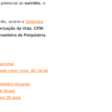
 potencial ao
suicídio
, o
 mês, ocorre o
Setembro
orização da Vida
,
CFM-
asileira de Psiquiatria
.
nacional
owá como crise, diz jornal
etembro Amarelo
o Brasil
 em 28 anos