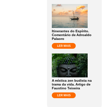
Itinerantes do Espírito.
Comentário de Adroaldo
Palaoro
LER MAIS
A mística zen budista na
trama da vida. Artigo de
Faustino Teixeira
LER MAIS