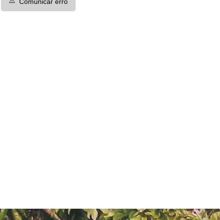
⚠️
Comunicar erro