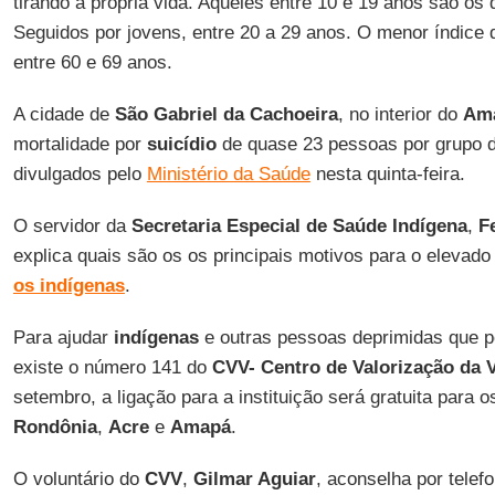
tirando a própria vida. Aqueles entre 10 e 19 anos são o
Seguidos por jovens, entre 20 a 29 anos. O menor índice
entre 60 e 69 anos.
A cidade de
São Gabriel da Cachoeira
, no interior do
Am
mortalidade por
suicídio
de quase 23 pessoas por grupo d
divulgados pelo
Ministério da Saúde
nesta quinta-feira.
O servidor da
Secretaria Especial de Saúde Indígena
,
F
explica quais são os os principais motivos para o elevad
os indígenas
.
Para ajudar
indígenas
e outras pessoas deprimidas que
existe o número 141 do
CVV- Centro de Valorização da 
setembro, a ligação para a instituição será gratuita para 
Rondônia
,
Acre
e
Amapá
.
O voluntário do
CVV
,
Gilmar Aguiar
, aconselha por tele