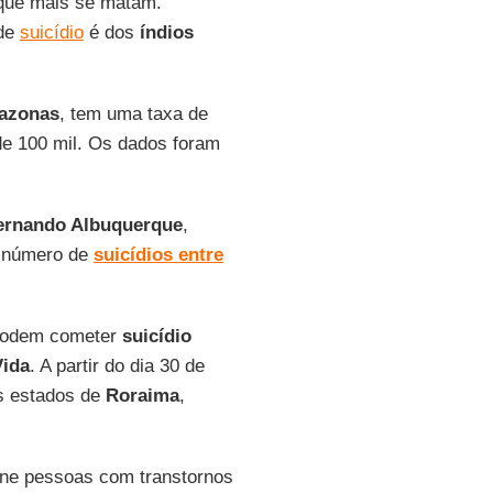
s que mais se matam.
 de
suicídio
é dos
índios
azonas
, tem uma taxa de
e 100 mil. Os dados foram
ernando Albuquerque
,
o número de
suicídios entre
 podem cometer
suicídio
Vida
. A partir do dia 30 de
os estados de
Roraima
,
fone pessoas com transtornos