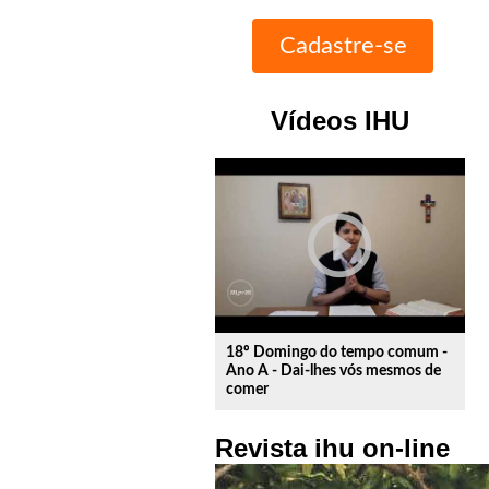
Vídeos IHU
play_circle_outline
18º Domingo do tempo comum -
Ano A - Dai-lhes vós mesmos de
comer
Revista ihu on-line