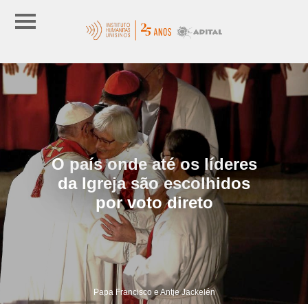
O país onde até os líderes
da Igreja são escolhidos
por voto direto
Papa Francisco e Antje Jackelén