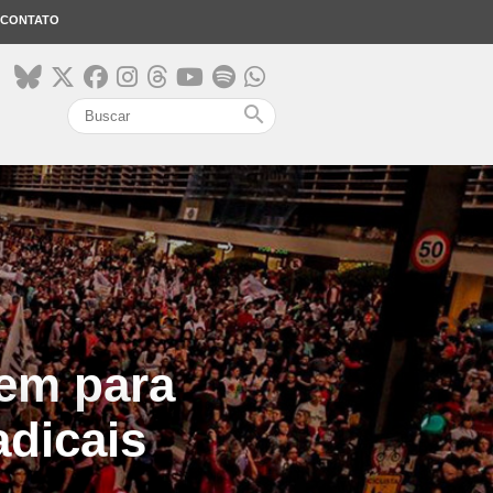
CONTATO
search
gem para
adicais