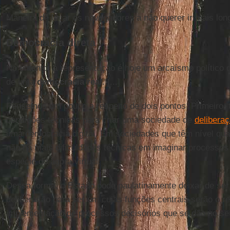
Maneira de levar os navegadores a não querer ir mais lon
Democracia direta
No entanto, a representação é hoje um arcaísmo político 
de uma
democracia real
. [...]
Pensemos um pouco a respeito de dois pontos. Primeiro,
condições técnicas para criar uma sociedade de
delibera
uma democracia digital. Em sociedades que têm nível quas
não há mais dificuldades técnicas em imaginar processos
espécie de ágora virtual.
Dessa forma, o Estado pode paulatinamente deixar de ser
deliberação para ser um cujas funções centrais serão o r
implementação de processos decisórios que se dão no seu