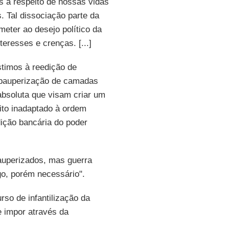
s a respeito de nossas vidas
 Tal dissociação parte da
eter ao desejo político da
resses e crenças. [...]
stimos à reedição de
 pauperização de camadas
bsoluta que visam criar um
eito inadaptado à ordem
ição bancária do poder
pauperizados, mas guerra
go, porém necessário".
rso de infantilização da
e impor através da