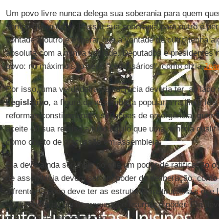
Um povo livre nunca delega sua soberania para quem quer
sempre junto de si. Passar sua soberania para outro é pe
vontade a outro e esperar que a vontade de outro tenha a
absoluta com a minha vontade. Deputados e presidentes n
povo: no máximo são seus "comissários", como dizia
Jea
Por isso, uma verdadeira democracia deveria ter, ao lado
Legislativo
, a figura da assembleia popular a ratificar lei
reformas constitucionais, situações de emergência, guer
aceite ou sua recusa a tudo aquilo que uma minoria quali
como objeto de discussão em assembleia.
Ela deve ainda ser mais do que um poder de ratificação ou
de assembleia devem ser um poder de deliberação, como 
à frente. O povo deve ter as estruturas institucionais qu
se defender de quem procura lhe usurpar o poder. Ele dev
grau zero da representação.