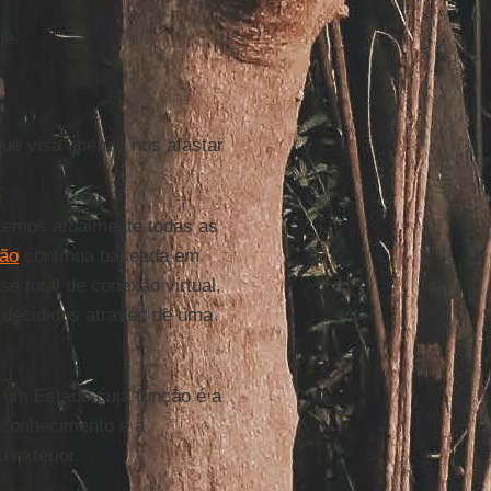
ge.
que visa apenas nos afastar
 temos atualmente todas as
ção
contínua baseada em
e total de conexão virtual,
 decididos através de uma
 um Estado cuja função é a
econhecimento e a
 exterior.