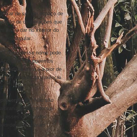
 deixar de ser um espaço de
ntação de deliberações que
m de se dar no interior do
bleia popular.
rda digno desse nome pode
a. Acreditar que podemos
abilidade
atual é a pior de
ão ser através da violência
epresentação
? Não são
a tirania, a desordem e
mo esses cartógrafos
pois dele colocavam