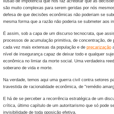
ilusão de impotência que nos faz acreditar que as decisõe
são muito complexas para serem geridas por nós mesmos.
defesa de que decisões econômicas não poderiam se subm
mesma forma que a razão não poderia se submeter aos inte
É assim, sob a capa de um discurso tecnocrata, que assi
processos de acumulação primitiva, de concentração, de
cada vez mais extensas da população e de
precarização
a
nível de insegurança capaz de deixar todo e qualquer suj
econômica no limiar da morte social. Uma verdadeira reed
soberano de vida e morte.
Na verdade, temos aqui uma guerra civil contra setores 
travestida de racionalidade econômica, de "remédio amar
E há de se perceber a recorrência estratégica de um discu
crítica, último capítulo de um autoritarismo que só pode s
invisibilidade de toda oposição efetiva.