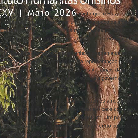
Na verdade, essa ideia implica insistir que o Estado deve
deliberação política para ser um mero espaço de impleme
ocorrem em seu exterior. Tais deliberações políticas deixa
Estado e de seu corpo de gestão para se darem em assem
Insistiria nesse ponto porque nenhum programa de esque
retirar de seu eixo central o fim da representação polític
"governar" respeitando os marcos institucionais da
govern
todas as ilusões. A "democracia" atual é ingovernável, a n
policial e da anestesia cultural. [...]
Mas o que aconteceria se abandonássemos a noção de
r
poucos os que clamam que isso geraria o caos completo, 
todas as figuras imagináveis da catástrofe. Um pouco co
medievais que desenhavam o mundo até certo ponto e de
monstros e abismos.