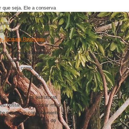
 que seja. Ele a conserva
rdê-la. É como passar minha
lguma forma de identidade
ão são "representantes" do
n-Jacques Rousseau
.
 dos
Poderes Executivo
e
s ligadas a orçamentos,
ras, assim como a apor seu
ficada da população percebe
 destituição. As estruturas
eu gostaria de mostrar mais
e lhe permitam continuamente
e se expressar através do