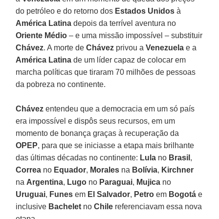
do petróleo e do retorno dos
Estados Unidos
à
América Latina
depois da terrível aventura no
Oriente Médio
– e uma missão impossível – substituir
Chávez
. A morte de
Chávez
privou a
Venezuela
e a
América Latina
de um líder capaz de colocar em
marcha políticas que tiraram 70 milhões de pessoas
da pobreza no continente.
Chávez
entendeu que a democracia em um só país
era impossível e dispôs seus recursos, em um
momento de bonança graças à recuperação da
OPEP
, para que se iniciasse a etapa mais brilhante
das últimas décadas no continente:
Lula
no
Brasil
,
Correa
no
Equador
,
Morales
na
Bolívia
,
Kirchner
na
Argentina
,
Lugo
no
Paraguai
,
Mujica
no
Uruguai
,
Funes
em
El Salvador
,
Petro
em
Bogotá
e
inclusive
Bachelet
no
Chile
referenciavam essa nova
etapa.