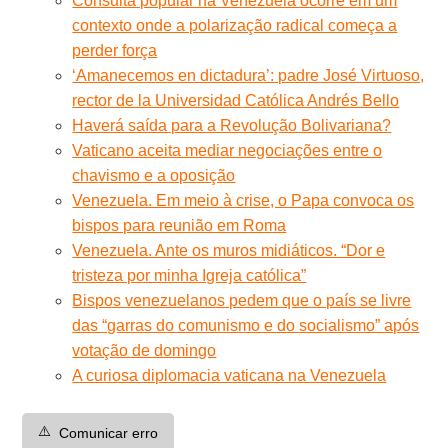
Consulta popular na Venezuela ocorre em um
contexto onde a polarização radical começa a
perder força
‘Amanecemos en dictadura’: padre José Virtuoso,
rector de la Universidad Católica Andrés Bello
Haverá saída para a Revolução Bolivariana?
Vaticano aceita mediar negociações entre o
chavismo e a oposição
Venezuela. Em meio à crise, o Papa convoca os
bispos para reunião em Roma
Venezuela. Ante os muros midiáticos. “Dor e
tristeza por minha Igreja católica”
Bispos venezuelanos pedem que o país se livre
das “garras do comunismo e do socialismo” após
votação de domingo
A curiosa diplomacia vaticana na Venezuela
⚠️
Comunicar erro