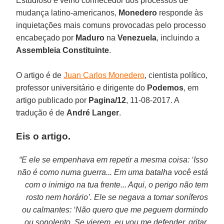
Estudioso e velho conhecedor dos processos de
mudança latino-americanos,
Monedero
responde às
inquietações mais comuns provocadas pelo processo
encabeçado por
Maduro
na
Venezuela
, incluindo a
Assembleia Constituinte
.
O artigo é de
Juan Carlos Monedero
, cientista político,
professor universitário e dirigente do
Podemos
, em
artigo publicado por
Pagina/12
, 11-08-2017. A
tradução é de
André Langer
.
Eis o artigo.
“E ele se empenhava em repetir a mesma coisa: ‘Isso
não é como numa guerra... Em uma batalha você está
com o inimigo na tua frente... Aqui, o perigo não tem
rosto nem horário’. Ele se negava a tomar soníferos
ou calmantes: ‘Não quero que me peguem dormindo
ou sonolento. Se vierem, eu vou me defender, gritar,