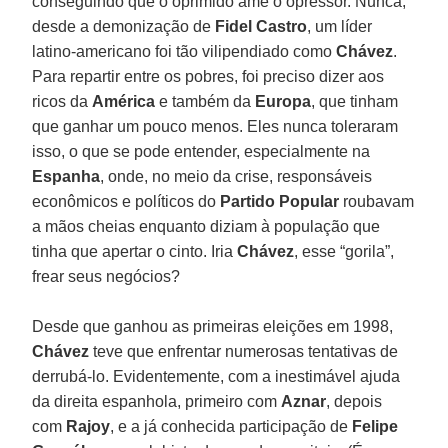
conseguindo que o oprimido ame o opressor. Nunca,
desde a demonização de
Fidel Castro
, um líder
latino-americano foi tão vilipendiado como
Chávez
.
Para repartir entre os pobres, foi preciso dizer aos
ricos da
América
e também da
Europa
, que tinham
que ganhar um pouco menos. Eles nunca toleraram
isso, o que se pode entender, especialmente na
Espanha
, onde, no meio da crise, responsáveis
econômicos e políticos do
Partido Popular
roubavam
a mãos cheias enquanto diziam à população que
tinha que apertar o cinto. Iria
Chávez
, esse “gorila”,
frear seus negócios?
Desde que ganhou as primeiras eleições em 1998,
Chávez
teve que enfrentar numerosas tentativas de
derrubá-lo. Evidentemente, com a inestimável ajuda
da direita espanhola, primeiro com
Aznar
, depois
com
Rajoy
, e a já conhecida participação de
Felipe