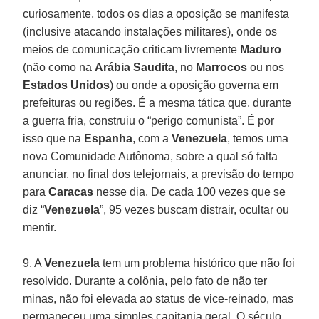
curiosamente, todos os dias a oposição se manifesta
(inclusive atacando instalações militares), onde os
meios de comunicação criticam livremente
Maduro
(não como na
Arábia Saudita
, no
Marrocos
ou nos
Estados Unidos
) ou onde a oposição governa em
prefeituras ou regiões. É a mesma tática que, durante
a guerra fria, construiu o “perigo comunista”. É por
isso que na
Espanha
, com a
Venezuela
, temos uma
nova Comunidade Autônoma, sobre a qual só falta
anunciar, no final dos telejornais, a previsão do tempo
para
Caracas
nesse dia. De cada 100 vezes que se
diz “
Venezuela
”, 95 vezes buscam distrair, ocultar ou
mentir.
9. A
Venezuela
tem um problema histórico que não foi
resolvido. Durante a colônia, pelo fato de não ter
minas, não foi elevada ao status de vice-reinado, mas
permaneceu uma simples capitania geral. O século