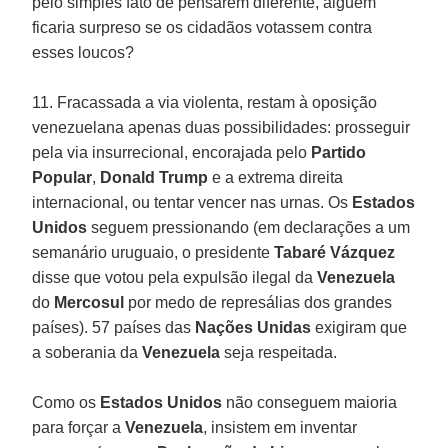
pelo simples fato de pensarem diferente, alguém
ficaria surpreso se os cidadãos votassem contra
esses loucos?
11. Fracassada a via violenta, restam à oposição
venezuelana apenas duas possibilidades: prosseguir
pela via insurrecional, encorajada pelo
Partido
Popular
,
Donald Trump
e a extrema direita
internacional, ou tentar vencer nas urnas. Os
Estados
Unidos
seguem pressionando (em declarações a um
semanário uruguaio, o presidente
Tabaré Vázquez
disse que votou pela expulsão ilegal da
Venezuela
do
Mercosul
por medo de represálias dos grandes
países). 57 países das
Nações Unidas
exigiram que
a soberania da
Venezuela
seja respeitada.
Como os
Estados Unidos
não conseguem maioria
para forçar a
Venezuela
, insistem em inventar