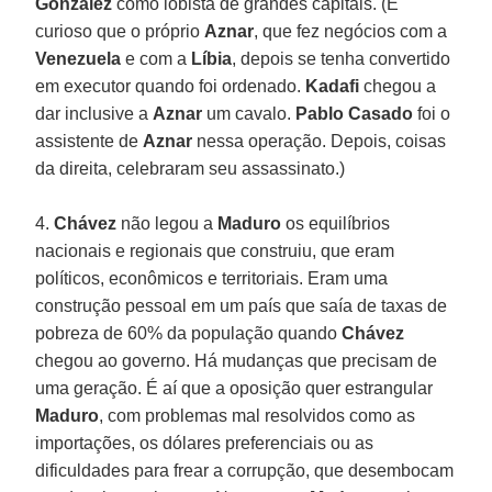
González
como lobista de grandes capitais. (É
curioso que o próprio
Aznar
, que fez negócios com a
Venezuela
e com a
Líbia
, depois se tenha convertido
em executor quando foi ordenado.
Kadafi
chegou a
dar inclusive a
Aznar
um cavalo.
Pablo Casado
foi o
assistente de
Aznar
nessa operação. Depois, coisas
da direita, celebraram seu assassinato.)
4.
Chávez
não legou a
Maduro
os equilíbrios
nacionais e regionais que construiu, que eram
políticos, econômicos e territoriais. Eram uma
construção pessoal em um país que saía de taxas de
pobreza de 60% da população quando
Chávez
chegou ao governo. Há mudanças que precisam de
uma geração. É aí que a oposição quer estrangular
Maduro
, com problemas mal resolvidos como as
importações, os dólares preferenciais ou as
dificuldades para frear a corrupção, que desembocam