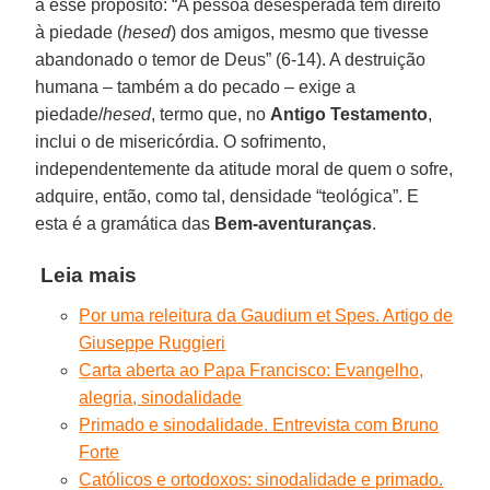
a esse propósito: “A pessoa desesperada tem direito
à piedade (
hesed
) dos amigos, mesmo que tivesse
abandonado o temor de Deus” (6-14). A destruição
humana – também a do pecado – exige a
piedade/
hesed
, termo que, no
Antigo Testamento
,
inclui o de misericórdia. O sofrimento,
independentemente da atitude moral de quem o sofre,
adquire, então, como tal, densidade “teológica”. E
esta é a gramática das
Bem-aventuranças
.
Leia mais
Por uma releitura da Gaudium et Spes. Artigo de
Giuseppe Ruggieri
Carta aberta ao Papa Francisco: Evangelho,
alegria, sinodalidade
Primado e sinodalidade. Entrevista com Bruno
Forte
Católicos e ortodoxos: sinodalidade e primado.