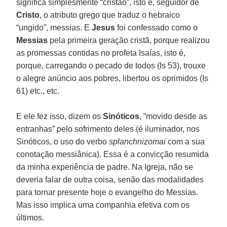
significa simplesmente “cristão”, isto é, seguidor de
Cristo
, o atributo grego que traduz o hebraico
“ungido”, messias. E
Jesus
foi confessado como o
Messias
pela primeira geração cristã, porque realizou
as promessas contidas no profeta Isaías, isto é,
porque, carregando o pecado de todos (Is 53), trouxe
o alegre anúncio aos pobres, libertou os oprimidos (Is
61) etc., etc.
E ele fez isso, dizem os
Sinóticos
, “movido desde as
entranhas” pelo sofrimento deles (é iluminador, nos
Sinóticos, o uso do verbo
splanchnizomai
com a sua
conotação messiânica). Essa é a convicção resumida
da minha experiência de padre. Na Igreja, não se
deveria falar de outra coisa, senão das modalidades
para tornar presente hoje o evangelho do Messias.
Mas isso implica uma companhia efetiva com os
últimos.