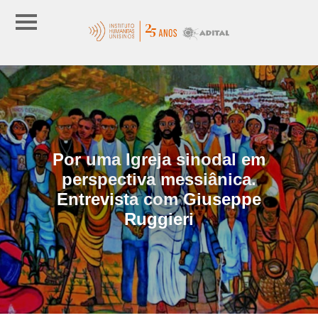
Por uma Igreja sinodal em
perspectiva messiânica.
Entrevista com Giuseppe
Ruggieri