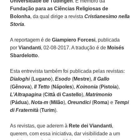
Universidade de Tübingen
. É membro da
Fundação para as Ciências Religiosas de
Bolonha
, da qual dirige a revista
Cristianesimo nella
Storia
.
A reportagem é de
Giampiero Forcesi
, publicada
por
Viandanti
, 02-08-2017. A tradução é de
Moisés
Sbardelotto
.
Esta entrevista também foi publicada pelas revistas:
Dialoghi
(
Lugano
),
Esodo
(
Mestre
),
Il Gallo
(
Gênova
),
Il Tetto
(
Nápoles
),
Koinonia
(
Pistoia
),
L’Altrapagina
(
Città di Castello
),
Matrimonio
(
Pádua
),
Nota-m
(
Milão
),
Oreundici
(
Roma
) e
Tempi
di Fraternità
(
Turim
).
As revistas, que aderem à
Rete dei Viandanti
,
querem, com essa iniciativa, dar visibilidade a um