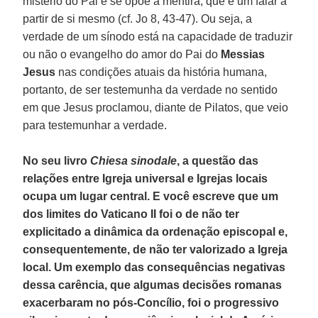
mistério do Pai e se opõe à mentira, que é um falar a
partir de si mesmo (cf. Jo 8, 43-47). Ou seja, a
verdade de um sínodo está na capacidade de traduzir
ou não o evangelho do amor do Pai do
Messias
Jesus
nas condições atuais da história humana,
portanto, de ser testemunha da verdade no sentido
em que Jesus proclamou, diante de Pilatos, que veio
para testemunhar a verdade.
No seu livro
Chiesa sinodale
, a questão das
relações entre Igreja universal e Igrejas locais
ocupa um lugar central. E você escreve que um
dos limites do Vaticano II foi o de não ter
explicitado a dinâmica da ordenação episcopal e,
consequentemente, de não ter valorizado a Igreja
local. Um exemplo das consequências negativas
dessa carência, que algumas decisões romanas
exacerbaram no pós-Concílio, foi o progressivo