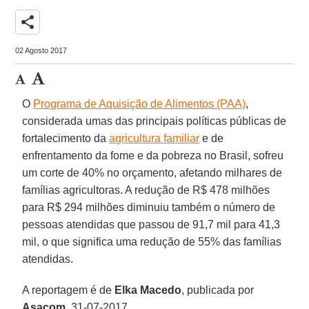
share
02 Agosto 2017
O
Programa de Aquisição de Alimentos (PAA)
,
considerada umas das principais políticas públicas de
fortalecimento da
agricultura familiar
e de
enfrentamento da fome e da pobreza no Brasil, sofreu
um corte de 40% no orçamento, afetando milhares de
famílias agricultoras. A redução de R$ 478 milhões
para R$ 294 milhões diminuiu também o número de
pessoas atendidas que passou de 91,7 mil para 41,3
mil, o que significa uma redução de 55% das famílias
atendidas.
A reportagem é de
Elka Macedo
, publicada por
Asacom
, 31-07-2017.