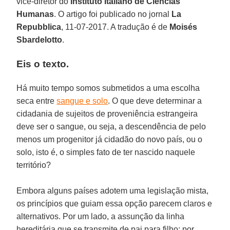
vice-diretor do
Instituto Italiano de Ciências
Humanas
. O artigo foi publicado no jornal
La
Repubblica
, 11-07-2017. A tradução é de
Moisés
Sbardelotto
.
Eis o texto.
Há muito tempo somos submetidos a uma escolha
seca entre
sangue e solo
. O que deve determinar a
cidadania de sujeitos de proveniência estrangeira
deve ser o sangue, ou seja, a descendência de pelo
menos um progenitor já cidadão do novo país, ou o
solo, isto é, o simples fato de ter nascido naquele
território?
Embora alguns países adotem uma legislação mista,
os princípios que guiam essa opção parecem claros e
alternativos. Por um lado, a assunção da linha
hereditária que se transmite de pai para filho; por