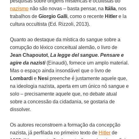
pesquisas sobre origens mistéricas e ocultistas do
nazismo
não são novas – basta pensar, na
Itália
, nos
trabalhos de
Giorgio Galli
, como o recente
Hitler
e la
cultura occultista (Ed. Rizzoli, 2013).
Quanto ao destaque da mística do sangue sobre a
corrupção do léxico conceitual alemão, o livro de
Jean Chapoutot
,
La legge del sangue. Pensare e
agire da nazisti
(Einaudi), fornece um amplo material.
Mas o espaço ainda insondável que o livro de
Lombardi
e
Nesi
preenche é justamente aquele que,
na ideologia nazista, aperta em um único nó sangue e
solo – precisamente aquele que, no debate atual
sobre a concessão da cidadania, se gostaria de
dissolver.
Os autores reconstroem a formação da concepção
nazista, já perfilada no primeiro texto de
Hitler
de